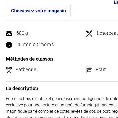
Li
4.7
5
Choisissez votre magasin
680 g
1 morcea
20 min ou moins
Méthodes de cuisson
Barbecue
Four
La description
Fumé au bois d’érable et généreusement badigeonné de not
exclusive pour une texture et un goût de fumoir qui mettent l
magnifique carré complet de côtes levées de dos de porc reço
étoiles avec une cuisson à feu doux pendant au moins quatr