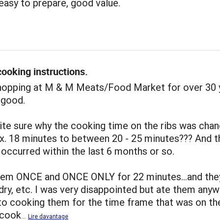
 easy to prepare, good value.
ooking instructions.
shopping at M & M Meats/Food Market for over 30 
 good.
ite sure why the cooking time on the ribs was cha
x. 18 minutes to between 20 - 25 minutes??? And t
occurred within the last 6 months or so.
hem ONCE and ONCE ONLY for 22 minutes...and the
dry, etc. I was very disappointed but ate them anywa
to cooking them for the time frame that was on th
I cook
…
Lire davantage