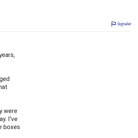
Signaler
years,
nged
hat
y were
y. I've
e boxes