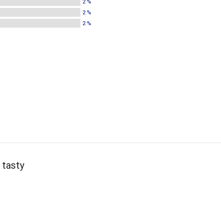
2 %
2 %
2 %
 tasty