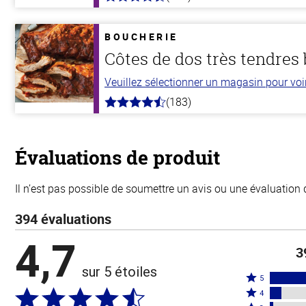
4.8
hors
de
5
BOUCHERIE
stars
Côtes de dos très tendres
Veuillez sélectionner un magasin pour voir 
(183)
4.8
hors
de
5
stars
Évaluations de produit
Il n’est pas possible de soumettre un avis ou une évaluation 
394 évaluations
4,7
3
sur 5 étoiles
Coté
5
Coté
5
4
4
Coté