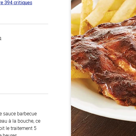
re 394 critiques
 sur
u
re sauce barbecue
’eau à la bouche, ce
it le traitement 5
e heures.