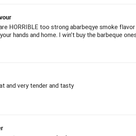
avour
 are HORRIBLE too strong abarbeqye smoke flavor
our hands and home. I win’t buy the barbeque one
t and very tender and tasty
er