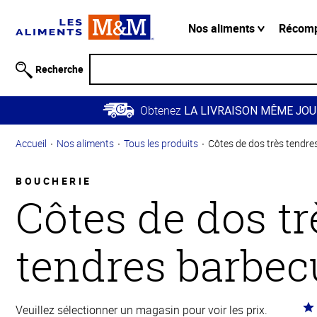
Information
relative à
Nos aliments
Récom
l'accessibilité
Passer
Recherche
au
contenu
Obtenez
principal
LA LIVRAISON MÊME JOU
Retour à
Accueil
Nos aliments
Tous les produits
Côtes de dos très tendre
la
navigation
principale
BOUCHERIE
Côtes de dos tr
tendres barbec
Co
Veuillez sélectionner un magasin pour voir les prix.