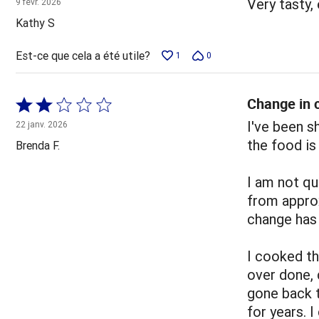
Very tasty,
9 févr. 2026
5
Kathy S
Est-ce que cela a été utile?
1
0
Change in c
Coté
2 sur
I've been 
22 janv. 2026
5
the food is
Brenda F.
I am not qu
from appro
change has 
I cooked t
over done, 
gone back 
for years. 