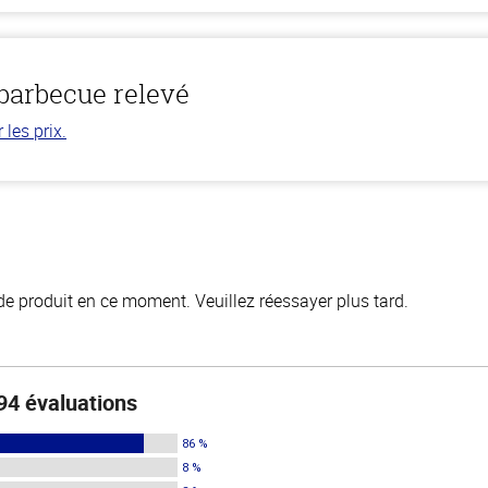
 barbecue relevé
les prix.
de produit en ce moment. Veuillez réessayer plus tard.
94 évaluations
86 %
8 %