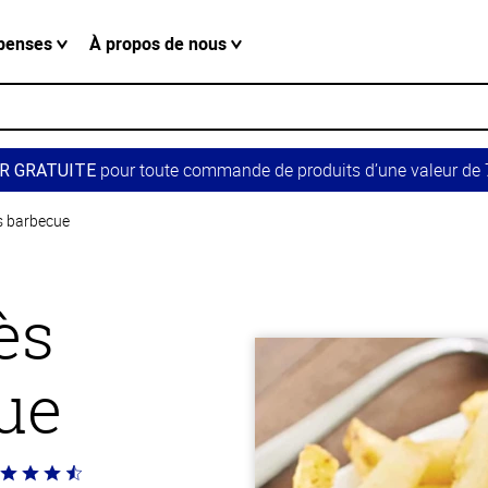
penses
À propos de nous
pour toute commande de produits d’une valeur de 7
R GRATUITE
s barbecue
ès
ue
té