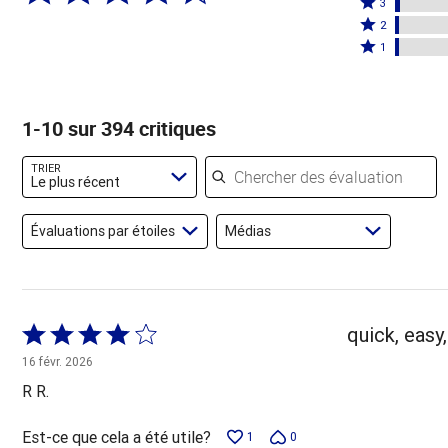
étoiles
3
étoiles
3
Coté
par
2
par
étoiles
2
Coté
86 %
1
8 %
par
étoiles
1 étoile
des
des
2 %
par
par
évaluateurs
évaluateurs
des
2 %
2 % des
1-10 sur 394 critiques
évaluateurs
des
évaluateurs
évaluateurs
Chercher des évaluations
TRIER
Le plus récent
Évaluations par étoiles
Médias
Coté
quick, easy,
4 sur
16 févr. 2026
5
R R.
Est-ce que cela a été utile?
1
0