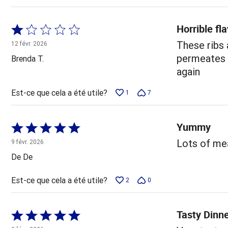
Horrible fl
Coté
1 sur
These ribs
12 févr. 2026
5
permeates y
Brenda T.
again
Est-ce que cela a été utile?
1
7
Yummy
Coté
5 sur
Lots of mea
9 févr. 2026
5
De De
Est-ce que cela a été utile?
2
0
Tasty Dinn
Coté
5 sur