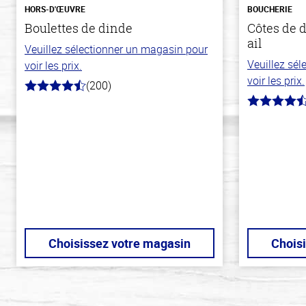
HORS-D'ŒUVRE
BOUCHERIE
Boulettes de dinde
Côtes de d
ail
Veuillez sélectionner un magasin pour
Veuillez sé
voir les prix.
voir les prix.
(200)
4.6
hors
4.8
de
hors
5
de
stars
5
stars
Choisissez votre magasin
Chois