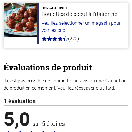
5
stars
HORS-D'ŒUVRE
Boulettes de boeuf à l’italienne
Veuillez sélectionner un magasin pour
voir les prix.
(270)
4.5
hors
de
5
stars
Évaluations de produit
Il n’est pas possible de soumettre un avis ou une évaluation
de produit en ce moment. Veuillez réessayer plus tard.
1 évaluation
5,0
sur 5 étoiles