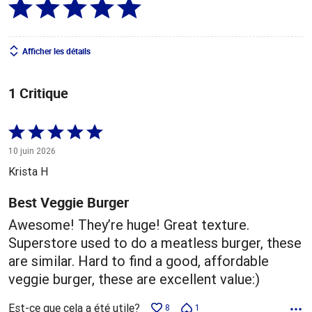
Afficher les détails
1 Critique
Coté
5 sur
10 juin 2026
5
Krista H
Best Veggie Burger
Awesome! They’re huge! Great texture.
Superstore used to do a meatless burger, these
are similar. Hard to find a good, affordable
veggie burger, these are excellent value:)
Est-ce que cela a été utile?
8
1