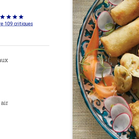
té
re 109 critiques
 sur
aux
 air