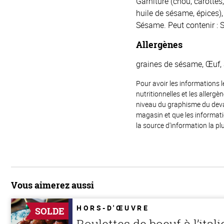
Garniture (chou, carottes
huile de sésame, épices), 
Sésame. Peut contenir : 
Allergènes
graines de sésame, Œuf, 
Pour avoir les informations l
nutritionnelles et les allerg
niveau du graphisme du devant
magasin et que les informat
la source d'information la plu
Vous aimerez aussi
HORS-D'ŒUVRE
SOLDE
Boulettes de boeuf à l’ital