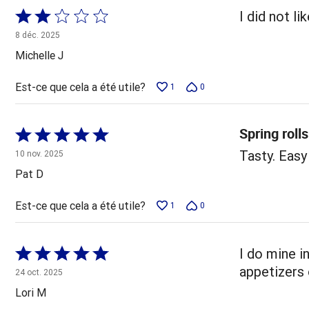
Coté
I did not li
2 sur
8 déc. 2025
5
Michelle J
Est-ce que cela a été utile?
1
0
Spring rolls
Coté
5 sur
Tasty. Easy
10 nov. 2025
5
Pat D
Est-ce que cela a été utile?
1
0
Coté
I do mine in
5 sur
appetizers 
24 oct. 2025
5
Lori M