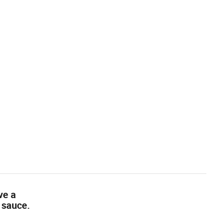
ve a
 sauce.