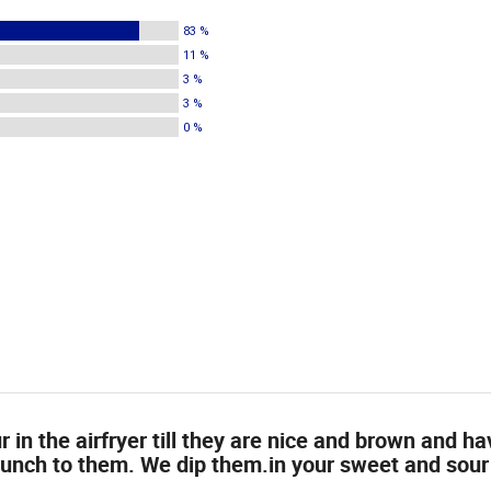
83 %
11 %
3 %
3 %
0 %
 in the airfryer till they are nice and brown and ha
runch to them. We dip them.in your sweet and sour