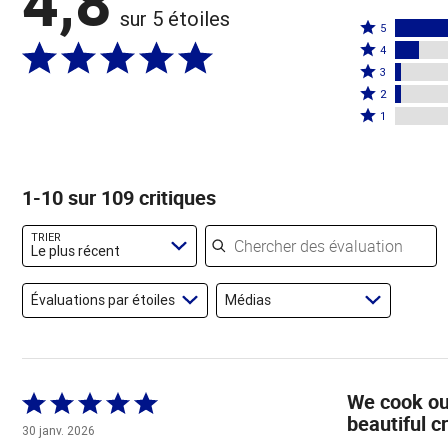
4,8
sur 5 étoiles
Coté
5
Coté
5
4
4
Coté
étoiles
3
étoiles
3
Coté
par
2
par
étoiles
2
Coté
83 %
1
11 %
par
étoiles
1 étoile
des
des
3 %
par
par
évaluateurs
évaluateurs
des
3 %
0 % des
1-10 sur 109 critiques
évaluateurs
des
évaluateurs
évaluateurs
Chercher des évaluations
TRIER
Le plus récent
Évaluations par étoiles
Médias
We cook our
Coté
beautiful c
5 sur
30 janv. 2026