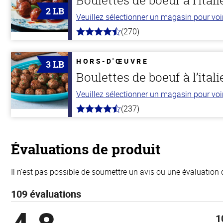
2 LB
Veuillez sélectionner un magasin pour voir 
(270)
4.5
hors
de
5
HORS-D'ŒUVRE
3 LB
stars
Boulettes de boeuf à l’ital
Veuillez sélectionner un magasin pour voir 
(237)
4.6
hors
de
5
stars
Évaluations de produit
Il n’est pas possible de soumettre un avis ou une évaluation 
109 évaluations
1