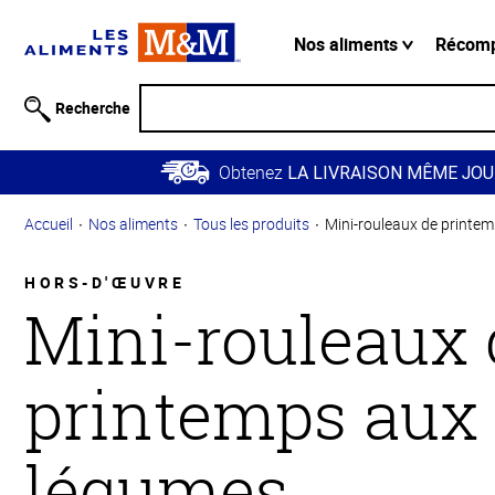
Information
relative à
Nos aliments
Récom
l'accessibilité
Passer
Recherche
au
contenu
Obtenez
principal
LA LIVRAISON MÊME JOU
Retour à
Accueil
Nos aliments
Tous les produits
Mini-rouleaux de printe
la
navigation
principale
HORS-D'ŒUVRE
Mini-rouleaux 
printemps aux
légumes