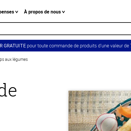
penses
À propos de nous
pour toute commande de produits d’une valeur de 7
R GRATUITE
mps aux légumes
de