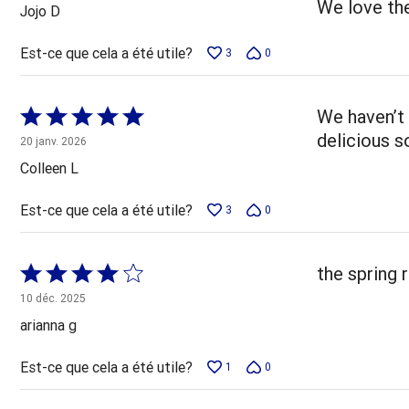
5
We love th
Jojo D
Est-ce que cela a été utile?
3
0
Coté
We haven’t 
5 sur
delicious s
20 janv. 2026
5
Colleen L
Est-ce que cela a été utile?
3
0
Coté
the spring 
4 sur
10 déc. 2025
5
arianna g
Est-ce que cela a été utile?
1
0