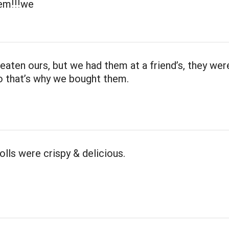
em!!!we
eaten ours, but we had them at a friend’s, they wer
o that’s why we bought them.
rolls were crispy & delicious.