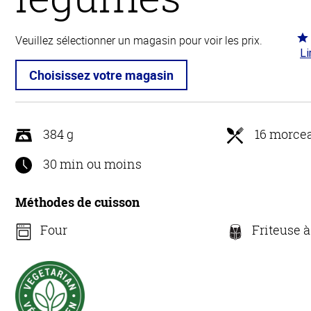
Co
Veuillez sélectionner un magasin pour voir les prix.
Li
4.8
5
Choisissez votre magasin
384 g
16 morce
30 min ou moins
Méthodes de cuisson
Four
Friteuse à