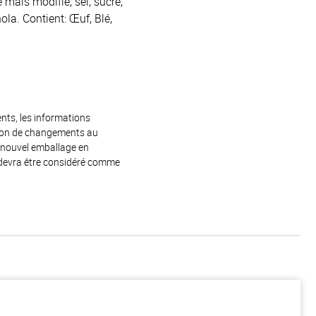
 maïs modifié, sel, sucre,
ola. Contient: Œuf, Blé,
ents, les informations
raison de changements au
e nouvel emballage en
 devra être considéré comme