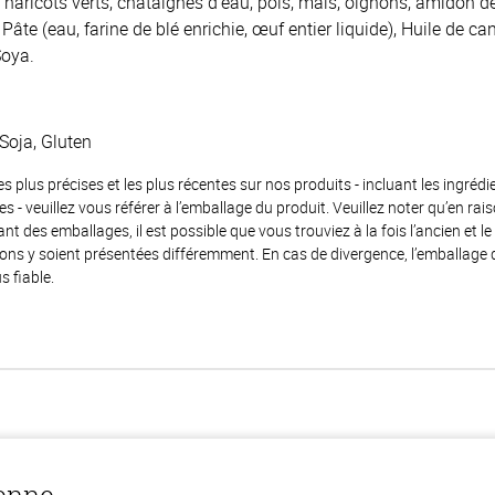
, haricots verts, châtaignes d'eau, pois, maïs, oignons, amidon de
Pâte (eau, farine de blé enrichie, œuf entier liquide), Huile de can
Soya.
Soja, Gluten
es plus précises et les plus récentes sur nos produits - incluant les ingrédi
ènes - veuillez vous référer à l’emballage du produit. Veuillez noter qu’en 
 des emballages, il est possible que vous trouviez à la fois l’ancien et l
ions y soient présentées différemment. En cas de divergence, l’emballage
s fiable.
ienne