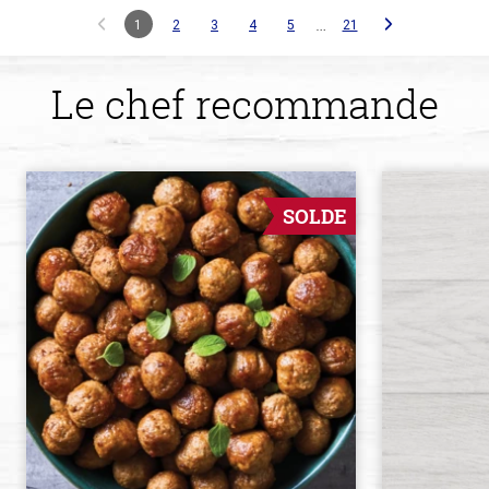
…
1
2
3
4
5
21
Le chef recommande
SOLDE