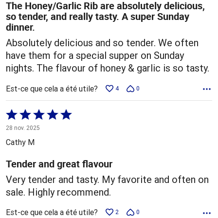
The Honey/Garlic Rib are absolutely delicious,
so tender, and really tasty. A super Sunday
dinner.
Absolutely delicious and so tender. We often
have them for a special supper on Sunday
nights. The flavour of honey & garlic is so tasty.
Est-ce que cela a été utile?
4
0
Coté
5 sur
28 nov. 2025
5
Cathy M
Tender and great flavour
Very tender and tasty. My favorite and often on
sale. Highly recommend.
Est-ce que cela a été utile?
2
0