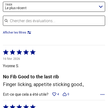
TRIER
Le plus récent
Chercher des évaluations
Afficher les filtres
Coté
5 sur
16 févr. 2026
5
Yvonne S.
No Fib Good to the last rib
Finger licking, appetite sticking good.,
Est-ce que cela a été utile?
4
0
Coté