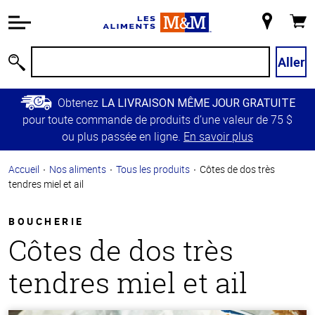
Information
relative à
Mon
Panie
l'accessibilité
magasin
Passer
Aller
Recherche
au
contenu
Obtenez
LA LIVRAISON MÊME JOUR GRATUITE
principal
pour toute commande de produits d’une valeur de 75 $
Retour à
ou plus passée en ligne.
En savoir plus
la
navigation
Accueil
Nos aliments
Tous les produits
Côtes de dos très
principale
tendres miel et ail
BOUCHERIE
Côtes de dos très
tendres miel et ail