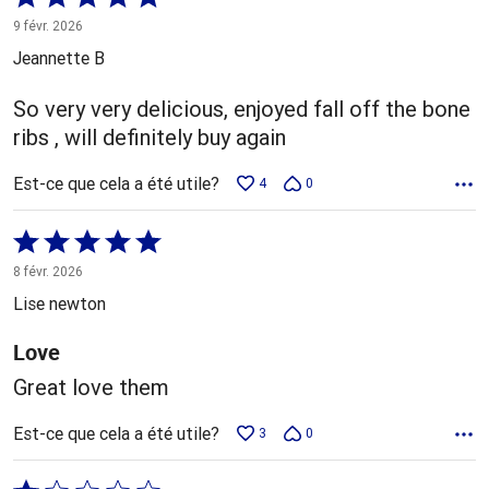
5 sur
9 févr. 2026
5
Jeannette B
So very very delicious, enjoyed fall off the bone
ribs , will definitely buy again
Est-ce que cela a été utile?
4
0
Coté
5 sur
8 févr. 2026
5
Lise newton
Love
Great love them
Est-ce que cela a été utile?
3
0