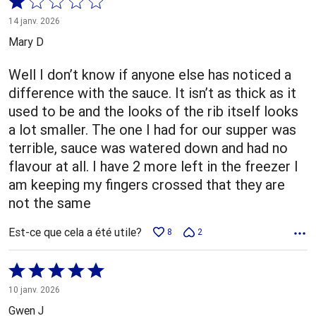
Coté
1 sur
14 janv. 2026
5
Mary D
Well I don’t know if anyone else has noticed a
difference with the sauce. It isn’t as thick as it
used to be and the looks of the rib itself looks
a lot smaller. The one I had for our supper was
terrible, sauce was watered down and had no
flavour at all. I have 2 more left in the freezer I
am keeping my fingers crossed that they are
not the same
Est-ce que cela a été utile?
8
2
Coté
5 sur
10 janv. 2026
5
Gwen J