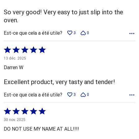
So very good! Very easy to just slip into the
oven.
Est-ce que cela a été utile?
3
0
Coté
5 sur
13 déc. 2025
5
Darren W
Excellent product, very tasty and tender!
Est-ce que cela a été utile?
3
0
Coté
5 sur
30 nov. 2025
5
DO NOT USE MY NAME AT ALL!!!!