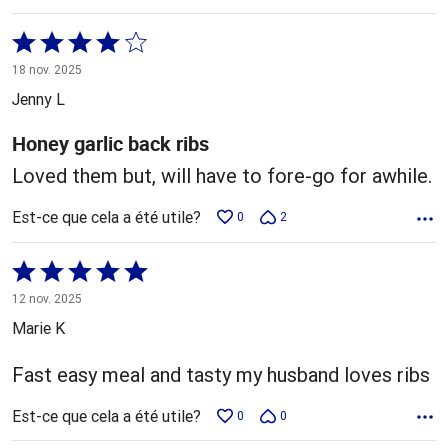
Coté
4 sur
18 nov. 2025
5
Jenny L
Honey garlic back ribs
Loved them but, will have to fore-go for awhile.
Est-ce que cela a été utile?
0
2
Coté
5 sur
12 nov. 2025
5
Marie K
Fast easy meal and tasty my husband loves ribs
Est-ce que cela a été utile?
0
0