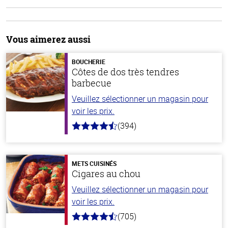
Vous aimerez aussi
BOUCHERIE
Côtes de dos très tendres
barbecue
Veuillez sélectionner un magasin pour
voir les prix.
(394)
4.7
hors
de
5
stars
METS CUISINÉS
Cigares au chou
Veuillez sélectionner un magasin pour
voir les prix.
(705)
4.6