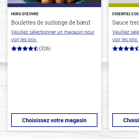
HORS-D'ŒUVRE
ESSENTIELS D
Boulettes de surlonge de bœuf
Sauce tre
Veuillez sélectionner un magasin pour
Veuillez sé
voir les prix.
voir les prix.
(326)
4.6
4.7
hors
hors
de
de
5
5
stars
stars
Choisissez votre magasin
Chois