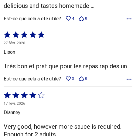
delicious and tastes homemade ...
Est-ce que cela a été utile?
4
0
Coté
5 sur
27 févr. 2026
5
Lison
Très bon et pratique pour les repas rapides un
Est-ce que cela a été utile?
3
0
Coté
4 sur
17 févr. 2026
5
Dianney
Very good, however more sauce is required.
Enough for 2 adults.