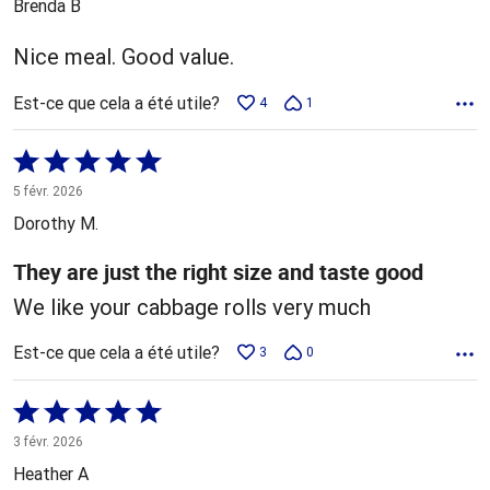
Brenda B
Nice meal. Good value.
Est-ce que cela a été utile?
4
1
Coté
5 sur
5 févr. 2026
5
Dorothy M.
They are just the right size and taste good
We like your cabbage rolls very much
Est-ce que cela a été utile?
3
0
Coté
5 sur
3 févr. 2026
5
Heather A