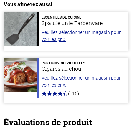
Vous aimerez aussi
ESSENTIELS DE CUISINE
Spatule unie Farberware
Veuillez sélectionner un magasin pour
voir les prix.
PORTIONS INDIVIDUELLES
Cigares au chou
Veuillez sélectionner un magasin pour
voir les prix.
(116)
4.2
hors
de
5
stars
Évaluations de produit