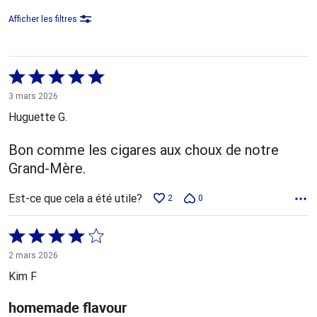
Afficher les filtres
Coté
5 sur
3 mars 2026
5
Huguette G.
Bon comme les cigares aux choux de notre
Grand-Mère.
Est-ce que cela a été utile?
2
0
Coté
4 sur
2 mars 2026
5
Kim F
homemade flavour