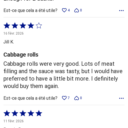
Est-ce que cela a été utile?
4
0
Coté
4 sur
16 févr. 2026
5
Jill K.
Cabbage rolls
Cabbage rolls were very good. Lots of meat
filling and the sauce was tasty, but I would have
preferred to have a little bit more. I definitely
would buy them again.
Est-ce que cela a été utile?
7
0
Coté
5 sur
11 févr. 2026
5