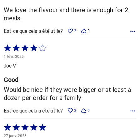
We love the flavour and there is enough for 2
meals.
Est-ce que cela a été utile?
2
0
Coté
4 sur
1 févr. 2026
5
Joe V
Good
Would be nice if they were bigger or at least a
dozen per order for a family
Est-ce que cela a été utile?
2
0
Coté
5 sur
27 janv. 2026