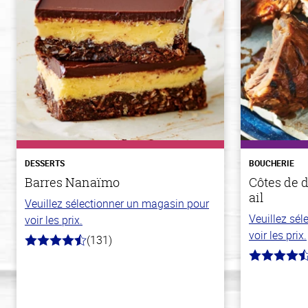
DESSERTS
BOUCHERIE
Barres Nanaïmo
Côtes de d
ail
Veuillez sélectionner un magasin pour
Veuillez sé
voir les prix.
voir les prix.
(131)
4.4
hors
4.8
de
hors
5
de
stars
5
stars