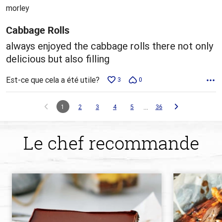
5
morley
Cabbage Rolls
always enjoyed the cabbage rolls there not only
delicious but also filling
Est-ce que cela a été utile?
3
0
…
1
2
3
4
5
36
Le chef recommande