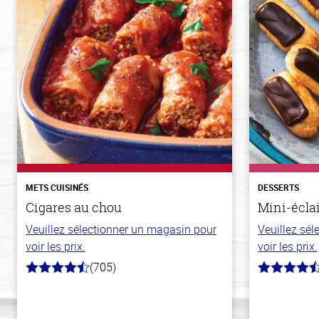
METS CUISINÉS
DESSERTS
Cigares au chou
Mini-écla
Veuillez sélectionner un magasin pour
Veuillez sé
voir les prix.
voir les prix.
(705)
4.6
4.7
hors
hors
de
de
5
5
stars
stars