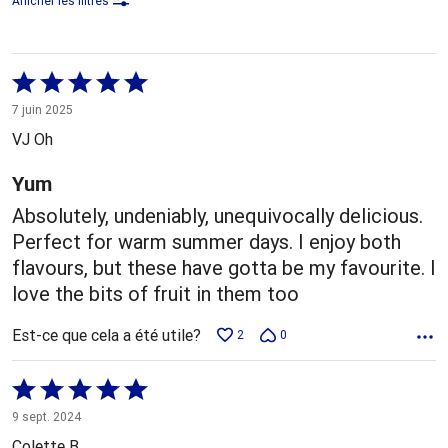
Afficher les filtres
Coté
5 sur
7 juin 2025
5
VJ Oh
Yum
Absolutely, undeniably, unequivocally delicious.
Perfect for warm summer days. I enjoy both
flavours, but these have gotta be my favourite. I
love the bits of fruit in them too
Est-ce que cela a été utile?
2
0
Coté
5 sur
9 sept. 2024
5
Colette B.