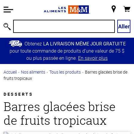
Information
relative à
Mon
Panie
l'accessibilité
magasin
Passer
Aller
Recherche
au
contenu
Obtenez
LA LIVRAISON MÊME JOUR GRATUITE
principal
pour toute commande de produits d’une valeur de 75 $
Retour à
ou plus passée en ligne.
En savoir plus
la
navigation
Accueil
Nos aliments
Tous les produits
Barres glacées brise de
principale
fruits tropicaux
DESSERTS
Barres glacées brise
de fruits tropicaux