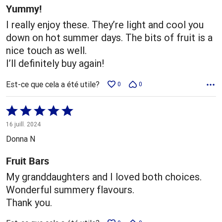
Yummy!
I really enjoy these. They’re light and cool you
down on hot summer days. The bits of fruit is a
nice touch as well.
I’ll definitely buy again!
Est-ce que cela a été utile?
0
0
Coté
5 sur
16 juill. 2024
5
Donna N
Fruit Bars
My granddaughters and I loved both choices.
Wonderful summery flavours.
Thank you.