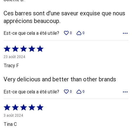
Ces barres sont d'une saveur exquise que nous
apprécions beaucoup.
Est-ce que cela a été utile?
0
0
Coté
5 sur
23 août 2024
5
Tracy F
Very delicious and better than other brands
Est-ce que cela a été utile?
0
0
Coté
5 sur
3 août 2024
5
Tina C