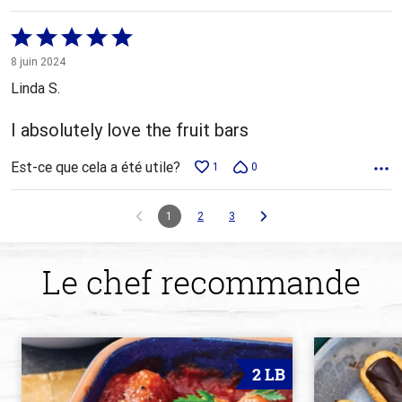
Coté
5 sur
8 juin 2024
5
Linda S.
I absolutely love the fruit bars
Est-ce que cela a été utile?
1
0
1
2
3
Le chef recommande
2 LB