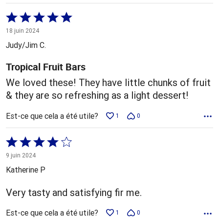
Coté
5 sur
18 juin 2024
5
Judy/Jim C.
Tropical Fruit Bars
We loved these! They have little chunks of fruit
& they are so refreshing as a light dessert!
Est-ce que cela a été utile?
1
0
Coté
4 sur
9 juin 2024
5
Katherine P
Very tasty and satisfying fir me.
Est-ce que cela a été utile?
1
0