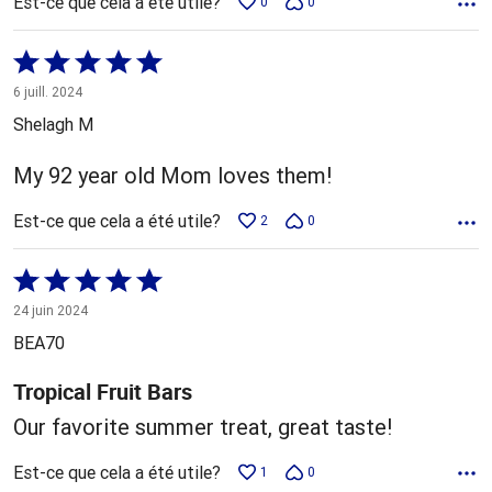
Est-ce que cela a été utile?
0
0
Coté
5 sur
6 juill. 2024
5
Shelagh M
My 92 year old Mom loves them!
Est-ce que cela a été utile?
2
0
Coté
5 sur
24 juin 2024
5
BEA70
Tropical Fruit Bars
Our favorite summer treat, great taste!
Est-ce que cela a été utile?
1
0