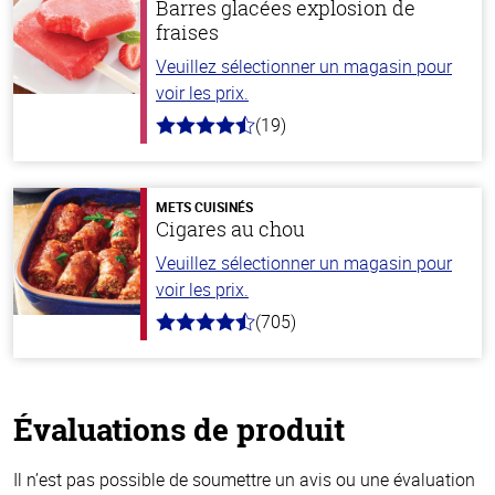
Barres glacées explosion de
fraises
Veuillez sélectionner un magasin pour
voir les prix.
(19)
4.8
hors
de
5
stars
METS CUISINÉS
Cigares au chou
Veuillez sélectionner un magasin pour
voir les prix.
(705)
4.6
hors
de
5
stars
Évaluations de produit
Il n’est pas possible de soumettre un avis ou une évaluation