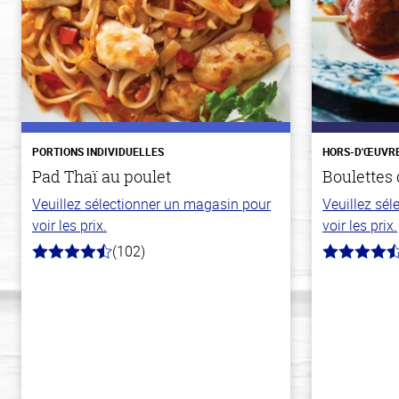
PORTIONS INDIVIDUELLES
HORS-D'ŒUVR
Pad Thaï au poulet
Boulettes 
Veuillez sélectionner un magasin pour
Veuillez sé
voir les prix.
voir les prix.
(102)
4.3
4.5
hors
hors
de
de
5
5
stars
stars