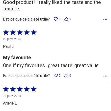
Good product! I really liked the taste and the
texture.
Est-ce que cela a été utile?
0
0
Coté
5 sur
20 janv. 2026
5
Paul J
My favourite
One if my favorites...great taste..great value
Est-ce que cela a été utile?
0
0
Coté
5 sur
19 janv. 2026
5
Arlene L