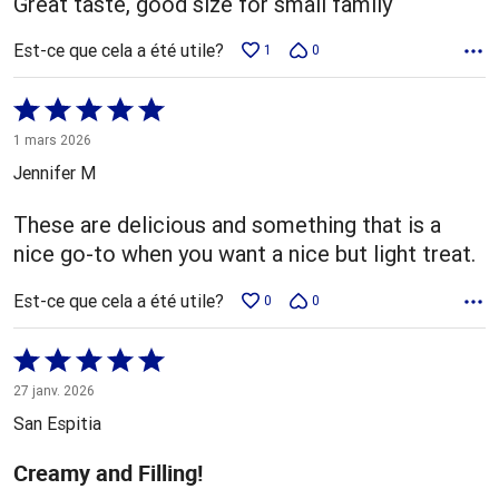
Great taste, good size for small family
Est-ce que cela a été utile?
1
0
Coté
5 sur
1 mars 2026
5
Jennifer M
These are delicious and something that is a
nice go-to when you want a nice but light treat.
Est-ce que cela a été utile?
0
0
Coté
5 sur
27 janv. 2026
5
San Espitia
Creamy and Filling!