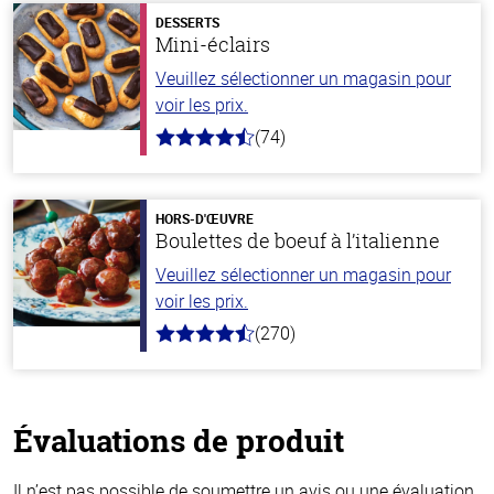
DESSERTS
Mini-éclairs
Veuillez sélectionner un magasin pour
voir les prix.
(74)
4.7
hors
de
5
stars
HORS-D'ŒUVRE
Boulettes de boeuf à l’italienne
Veuillez sélectionner un magasin pour
voir les prix.
(270)
4.5
hors
de
5
stars
Évaluations de produit
Il n’est pas possible de soumettre un avis ou une évaluation