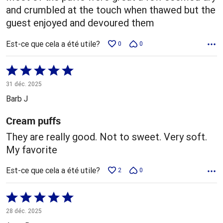
and crumbled at the touch when thawed but the
guest enjoyed and devoured them
Est-ce que cela a été utile?
0
0
Coté
5 sur
31 déc. 2025
5
Barb J
Cream puffs
They are really good. Not to sweet. Very soft.
My favorite
Est-ce que cela a été utile?
2
0
Coté
5 sur
28 déc. 2025
5