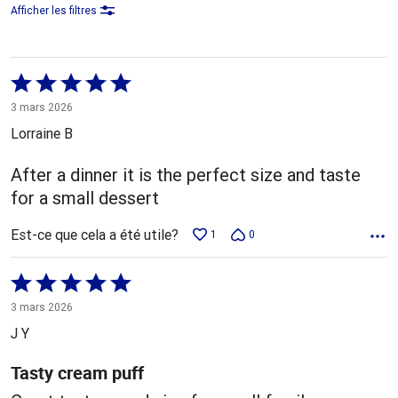
Afficher les filtres
Coté
5 sur
3 mars 2026
5
Lorraine B
After a dinner it is the perfect size and taste
for a small dessert
Est-ce que cela a été utile?
1
0
Coté
5 sur
3 mars 2026
5
J Y
Tasty cream puff