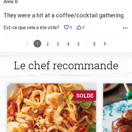
Anne B
They were a hit at a coffee/cocktail gathering.
Est-ce que cela a été utile?
0
0
…
1
2
3
4
5
8
Le chef recommande
SOLDE