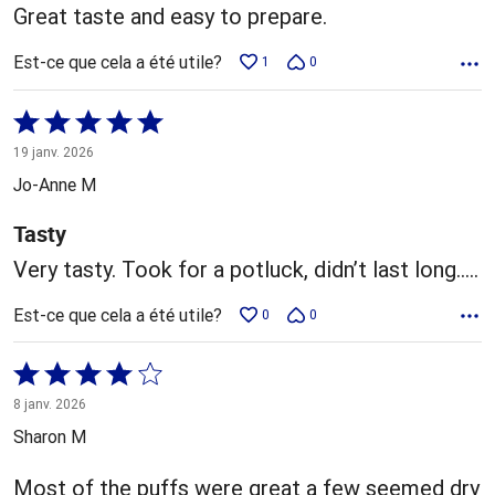
Great taste and easy to prepare.
Est-ce que cela a été utile?
1
0
Coté
5 sur
19 janv. 2026
5
Jo-Anne M
Tasty
Very tasty. Took for a potluck, didn’t last long…..
Est-ce que cela a été utile?
0
0
Coté
4 sur
8 janv. 2026
5
Sharon M
Most of the puffs were great a few seemed dry