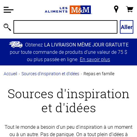
Information
relative à
Mon
Panie
l'accessibilité
magasin
Passer
Aller
Recherche
au
contenu
Obtenez
LA LIVRAISON MÊME JOUR GRATUITE
principal
pour toute commande de produits d’une valeur de 75 $
Retour à
ou plus passée en ligne.
En savoir plus
la
navigation
Accueil
Sources d'inspiration et d'idées
Repas en famille
principale
Sources d'inspiration
et d'idées
Tout le monde a besoin d'un peu d'inspiration à un moment
ou à un autre. Pas de panique. On a tout plein d’idées à