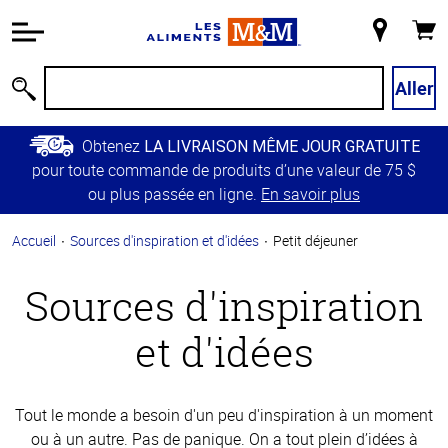
Information
relative à
Mon
Panie
l'accessibilité
magasin
Passer
Aller
Recherche
au
contenu
Obtenez
LA LIVRAISON MÊME JOUR GRATUITE
principal
pour toute commande de produits d’une valeur de 75 $
Retour à
ou plus passée en ligne.
En savoir plus
la
navigation
Accueil
Sources d'inspiration et d'idées
Petit déjeuner
principale
Sources d'inspiration
et d'idées
Tout le monde a besoin d'un peu d'inspiration à un moment
ou à un autre. Pas de panique. On a tout plein d’idées à