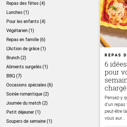
Repas des fêtes (4)
Lunches (1)
Pour les enfants (4)
Végétarien (1)
Repas en famille (6)
L'Action de grâce (1)
REPAS 
Brunch (2)
6 idées
Aliments surgelés (1)
pour v
BBQ (7)
semain
Occasions spéciales (6)
chargé
Soirée romantique (2)
Pensez-y q
Journée du match (2)
d’un repas 
peut-être l
Petit déjeuner (1)
vous aur...
Soupers de semaine (1)