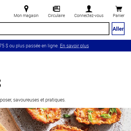
Mon magasin
Circulaire
Connectez-vous
Panier
Aller
5 $ ou plus passée en ligne.
En savoir plus
s
poser, savoureuses et pratiques.