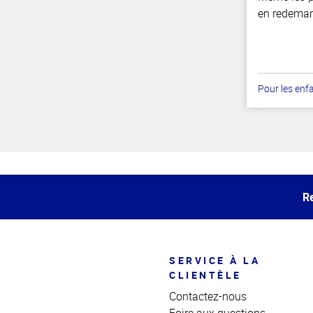
en redeman
Pour les enf
Haut
de la
page
Re
SERVICE À LA
CLIENTÈLE
Contactez-nous
Foire aux questions