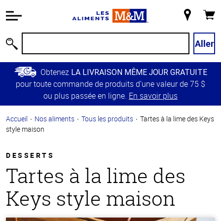
Information
relative à
Mon
Panie
l'accessibilité
magasin
Passer
Aller
Recherche
au
contenu
Obtenez
LA LIVRAISON MÊME JOUR GRATUITE
principal
pour toute commande de produits d’une valeur de 75 $
Retour à
ou plus passée en ligne.
En savoir plus
la
navigation
Accueil
Nos aliments
Tous les produits
Tartes à la lime des Keys
principale
style maison
DESSERTS
Tartes à la lime des
Keys style maison