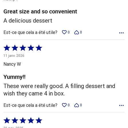
Great size and so convenient
A delicious dessert
Est-ce que cela a été utile?
0
0
Coté
5 sur
11 janv. 2026
5
Nancy W
Yummy!!
These were really good. A filling dessert and
wish they came 4 in box.
Est-ce que cela a été utile?
0
0
Coté
5 sur