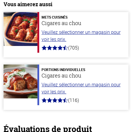
Vous aimerez aussi
METS CUISINÉS
Cigares au chou
Veuillez sélectionner un magasin pour
voir les prix.
(705)
4.6
hors
de
5
stars
PORTIONS INDIVIDUELLES
Cigares au chou
Veuillez sélectionner un magasin pour
voir les prix.
(116)
4.2
hors
de
5
stars
Évaluations de produit