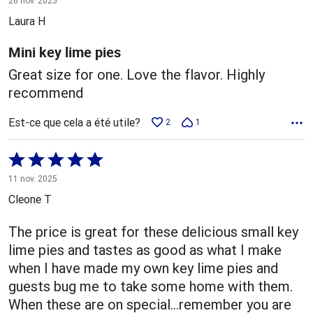
26 nov. 2025
5
Laura H
Mini key lime pies
Great size for one. Love the flavor. Highly
recommend
Est-ce que cela a été utile?
2
1
Coté
5 sur
11 nov. 2025
5
Cleone T
The price is great for these delicious small key
lime pies and tastes as good as what I make
when I have made my own key lime pies and
guests bug me to take some home with them.
When these are on special...remember you are