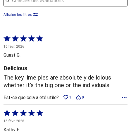
Afficher les filtres
Coté
5 sur
16 févr. 2026
5
Guest G.
Delicious
The key lime pies are absolutely delicious
whether it's the big one or the individuals.
Est-ce que cela a été utile?
1
0
Coté
5 sur
15 févr. 2026
5
Kathy F