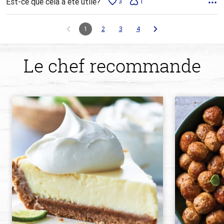
Est-ce que cela a été utile?
3
1
1
2
3
4
Le chef recommande