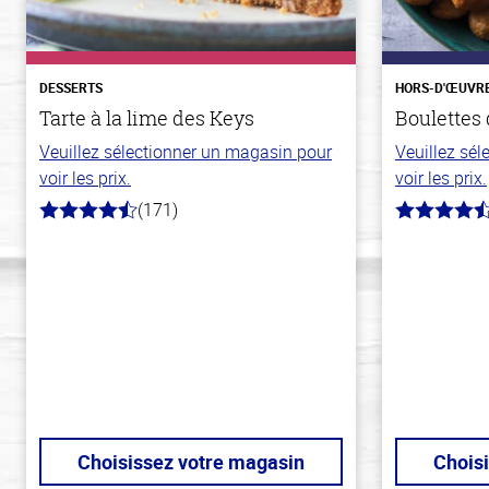
DESSERTS
HORS-D'ŒUVR
Tarte à la lime des Keys
Boulettes
Veuillez sélectionner un magasin pour
Veuillez sé
voir les prix.
voir les prix.
(171)
4.8
4.6
hors
hors
de
de
5
5
stars
stars
Choisissez votre magasin
Chois