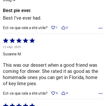
Best pie ever.
Best I've ever had.
Est-ce que cela a été utile?
1
0
Coté
5 sur
12 sept. 2025
5
Susanne M.
This was our dessert when a good friend was
coming for dinner. She rated it as good as the
homemade ones you can get in Florida, home
of key lime pies.
Est-ce que cela a été utile?
0
0
Coté