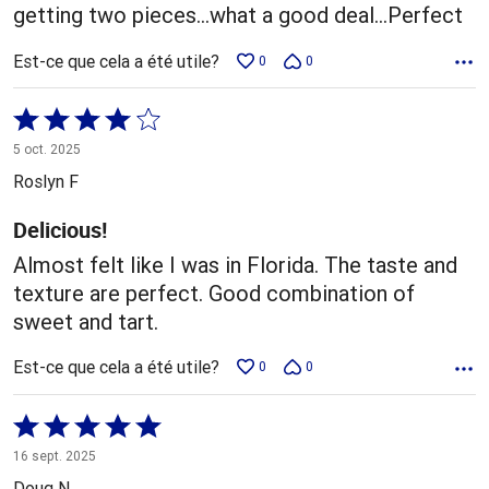
getting two pieces...what a good deal...Perfect
Est-ce que cela a été utile?
0
0
Coté
4 sur
5 oct. 2025
5
Roslyn F
Delicious!
Almost felt like I was in Florida. The taste and
texture are perfect. Good combination of
sweet and tart.
Est-ce que cela a été utile?
0
0
Coté
5 sur
16 sept. 2025
5
Doug N