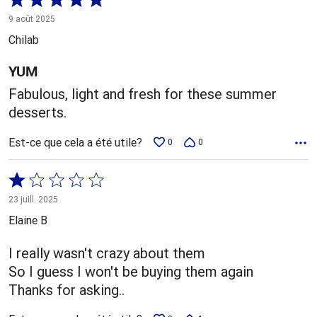
5 sur
9 août 2025
5
Chilab
YUM
Fabulous, light and fresh for these summer
desserts.
Est-ce que cela a été utile?
0
0
Coté
1 sur
23 juill. 2025
5
Elaine B
I really wasn't crazy about them
So I guess I won't be buying them again
Thanks for asking..