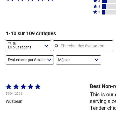
étoiles
3
étoiles
3
Coté
par
2
par
étoiles
2
Coté
63 %
1
17 %
par
étoiles
1 étoile
des
des
8 %
par
par
évaluateurs
évaluateurs
des
6 %
5 % des
1-10 sur 109 critiques
évaluateurs
des
évaluateurs
évaluateurs
Chercher des évaluations
TRIER
Le plus récent
Évaluations par étoiles
Médias
Best Non-r
Coté
5 sur
This is our
5 févr. 2026
5
serving size
Wuzbean
Tender chic