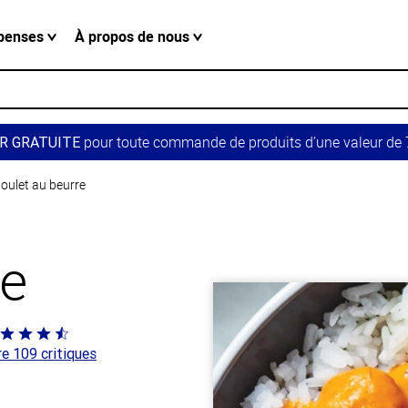
penses
À propos de nous
pour toute commande de produits d’une valeur de 7
R GRATUITE
oulet au beurre
re
té
re 109 critiques
 sur