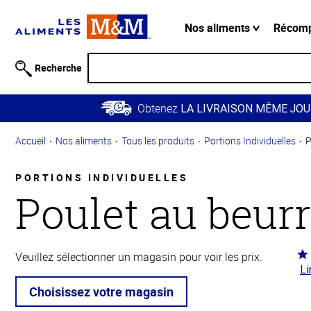
Information
relative à
Nos aliments
Récom
l'accessibilité
Passer
Recherche
au
contenu
Obtenez
principal
LA LIVRAISON MÊME JOU
Retour à
Accueil
Nos aliments
Tous les produits
Portions Individuelles
P
la
navigation
principale
PORTIONS INDIVIDUELLES
Poulet au beur
Co
Veuillez sélectionner un magasin pour voir les prix.
Li
4.3
5
Choisissez votre magasin