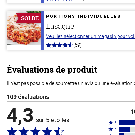
4.3
hors
de
5
PORTIONS INDIVIDUELLES
SOLDE
stars
Lasagne
Veuillez sélectionner un magasin pour voir 
(59)
4.3
hors
de
5
stars
Évaluations de produit
Il n’est pas possible de soumettre un avis ou une évaluation 
109 évaluations
4,3
1
sur 5 étoiles
Coté
5
Coté
5
4
4
Coté