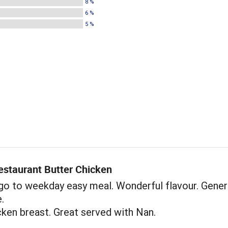
8 %
6 %
5 %
estaurant Butter Chicken
 go to weekday easy meal. Wonderful flavour. Gene
.
ken breast. Great served with Nan.