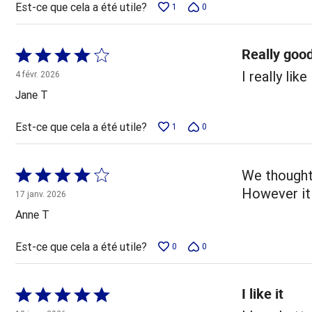
Est-ce que cela a été utile?
1
0
Really goo
Coté
4 sur
I really lik
4 févr. 2026
5
Jane T
Est-ce que cela a été utile?
1
0
Coté
We thought 
4 sur
However it 
17 janv. 2026
5
Anne T
Est-ce que cela a été utile?
0
0
I like it
Coté
5 sur