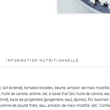
INFORMATION NUTRITIONNELLE
 lait écrémé], tomates broyées, beurre, amidon de maïs modifié, 
huile de canola, arôme, sel, à base d'ail [ail, huile de canola, eau
rôme], base de gingembre [gingembre, eau], épices), Riz basmati c
itrine de poulet filets, eau, amidon de maïs modifié, sel). Contien