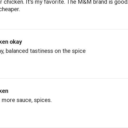
er chicken. It's my favorite. The M&M brand is good.
 cheaper.
cken okay
y, balanced tastiness on the spice
cken
 more sauce, spices.