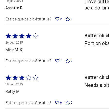
I love butt
10 janv. 2026
5
be a dollar
Annette R
Est-ce que cela a été utile?
2
0
Butter chi
Coté
4 sur
Portion oka
26 déc. 2025
5
Mike M. K
Est-ce que cela a été utile?
1
0
Butter chi
Coté
3 sur
Needs a bit
19 déc. 2025
5
Betty M
Est-ce que cela a été utile?
0
0