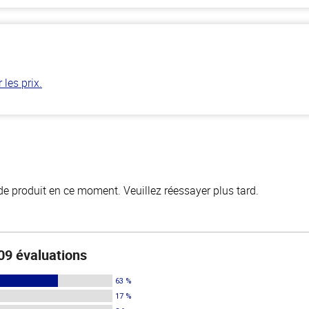
les prix.
de produit en ce moment. Veuillez réessayer plus tard.
09 évaluations
63 %
17 %