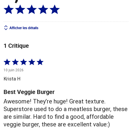
Afficher les détails
1 Critique
Coté
5 sur
10 juin 2026
5
Krista H
Best Veggie Burger
Awesome! They’re huge! Great texture.
Superstore used to do a meatless burger, these
are similar. Hard to find a good, affordable
veggie burger, these are excellent value:)