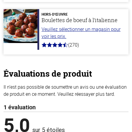
de
5
stars
HORS-D'ŒUVRE
Boulettes de boeuf à l’italienne
Veuillez sélectionner un magasin pour
voir les prix.
(270)
4.5
hors
de
5
stars
Évaluations de produit
Il n’est pas possible de soumettre un avis ou une évaluation
de produit en ce moment. Veuillez réessayer plus tard.
1 évaluation
5,0
sur 5 étoiles