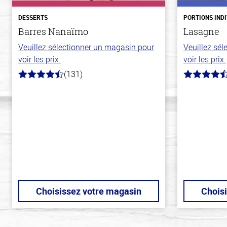
DESSERTS
PORTIONS IND
Barres Nanaïmo
Lasagne
Veuillez sélectionner un magasin pour
Veuillez sé
voir les prix.
voir les prix.
(131)
4.4
4.3
hors
hors
de
de
5
5
stars
stars
Choisissez votre magasin
Chois