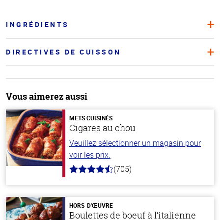
INGRÉDIENTS
DIRECTIVES DE CUISSON
Vous aimerez aussi
METS CUISINÉS
Cigares au chou
Veuillez sélectionner un magasin pour
voir les prix.
(705)
4.6
hors
de
5
stars
HORS-D'ŒUVRE
Boulettes de boeuf à l’italienne