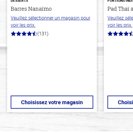
DESSERTS
PORTIONS IND
Barres Nanaïmo
Pad Thaï 
Veuillez sélectionner un magasin pour
Veuillez sé
voir les prix.
voir les prix.
(131)
4.4
4.3
hors
hors
de
de
5
5
stars
stars
Choisissez votre magasin
Chois