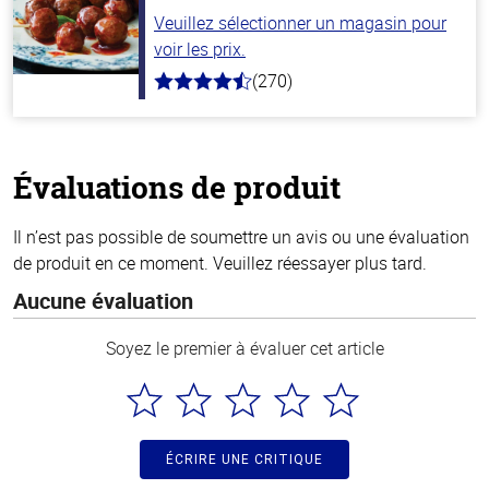
Veuillez sélectionner un magasin pour
voir les prix.
(270)
4.5
hors
de
5
stars
Évaluations de produit
Il n’est pas possible de soumettre un avis ou une évaluation
de produit en ce moment. Veuillez réessayer plus tard.
Aucune évaluation
Soyez le premier à évaluer cet article
ÉCRIRE UNE CRITIQUE