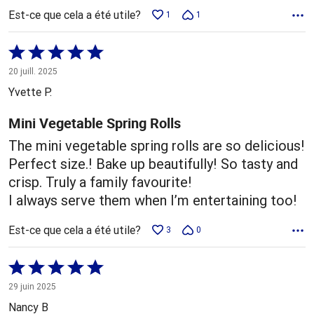
Est-ce que cela a été utile?
1
1
Coté
5 sur
20 juill. 2025
5
Yvette P.
Mini Vegetable Spring Rolls
The mini vegetable spring rolls are so delicious!
Perfect size.! Bake up beautifully! So tasty and
crisp. Truly a family favourite!
I always serve them when I’m entertaining too!
Est-ce que cela a été utile?
3
0
Coté
5 sur
29 juin 2025
5
Nancy B