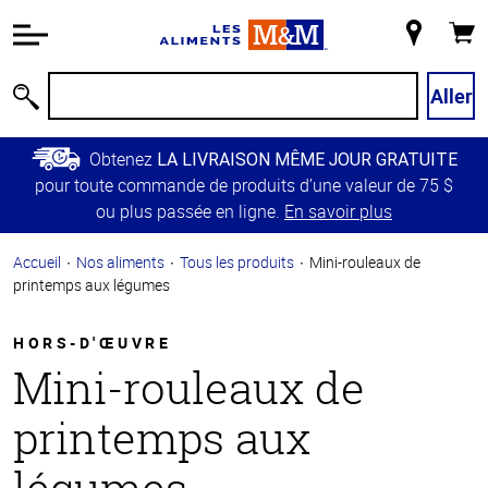
Information
relative à
Mon
Panie
l'accessibilité
magasin
Passer
Aller
Recherche
au
contenu
Obtenez
LA LIVRAISON MÊME JOUR GRATUITE
principal
pour toute commande de produits d’une valeur de 75 $
Retour à
ou plus passée en ligne.
En savoir plus
la
navigation
Accueil
Nos aliments
Tous les produits
Mini-rouleaux de
principale
printemps aux légumes
HORS-D'ŒUVRE
Mini-rouleaux de
printemps aux
légumes