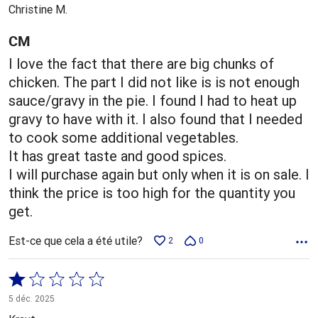
5
Christine M.
CM
I love the fact that there are big chunks of
chicken. The part I did not like is is not enough
sauce/gravy in the pie. I found I had to heat up
gravy to have with it. I also found that I needed
to cook some additional vegetables.
It has great taste and good spices.
I will purchase again but only when it is on sale. I
think the price is too high for the quantity you
get.
Est-ce que cela a été utile?
2
0
Coté
1 sur
5 déc. 2025
5