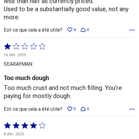
less than half as currently priced.
Used to be a substantially good value, not any
more.
Est-ce que cela a été utile?
4
0
Coté
1 sur
16 déc. 2025
5
SEARAYMAN
Too much dough
Too much crust and not much filling. You're
paying for mostly dough.
Est-ce que cela a été utile?
0
0
Coté
4 sur
8 déc. 2025