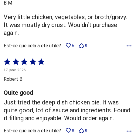
B M
Very little chicken, vegetables, or broth/gravy.
It was mostly dry crust. Wouldn’t purchase
again.
Est-ce que cela a été utile?
6
0
Coté
5 sur
17 janv. 2026
5
Robert B
Quite good
Just tried the deep dish chicken pie. It was
quite good, lot of sauce and ingredients. Found
it filling and enjoyable. Would order again.
Est-ce que cela a été utile?
0
0