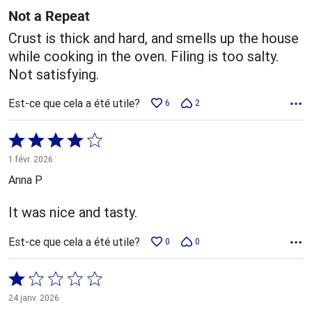
Not a Repeat
Crust is thick and hard, and smells up the house
while cooking in the oven. Filing is too salty.
Not satisfying.
Est-ce que cela a été utile?
6
2
Coté
4 sur
1 févr. 2026
5
Anna P
It was nice and tasty.
Est-ce que cela a été utile?
0
0
Coté
1 sur
24 janv. 2026
5