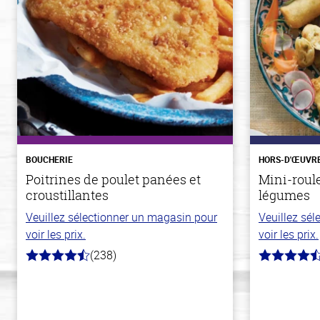
BOUCHERIE
HORS-D'ŒUVR
Poitrines de poulet panées et
Mini-roul
croustillantes
légumes
Veuillez sélectionner un magasin pour
Veuillez sé
voir les prix.
voir les prix.
(238)
4.4
4.8
hors
hors
de
de
5
5
stars
stars