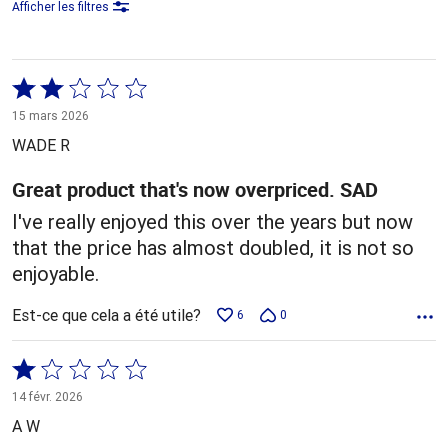
Afficher les filtres
Coté
2 sur
15 mars 2026
5
WADE R
Great product that's now overpriced. SAD
I've really enjoyed this over the years but now
that the price has almost doubled, it is not so
enjoyable.
Est-ce que cela a été utile?
6
0
Coté
1 sur
14 févr. 2026
5
A W