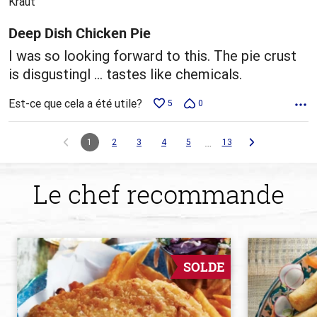
Kraut
Deep Dish Chicken Pie
I was so looking forward to this. The pie crust
is disgustingl … tastes like chemicals.
Est-ce que cela a été utile?
5
0
…
1
2
3
4
5
13
Le chef recommande
SOLDE