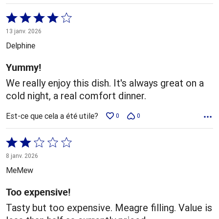
Coté
4 sur
13 janv. 2026
5
Delphine
Yummy!
We really enjoy this dish. It's always great on a
cold night, a real comfort dinner.
Est-ce que cela a été utile?
0
0
Coté
2 sur
8 janv. 2026
5
MeMew
Too expensive!
Tasty but too expensive. Meagre filling. Value is