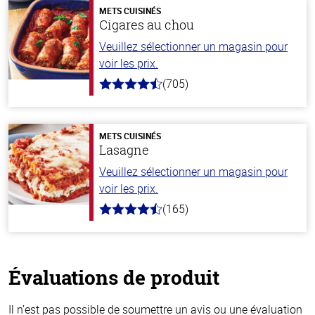
METS CUISINÉS
Cigares au chou
Veuillez sélectionner un magasin pour
voir les prix.
(705)
4.6
hors
de
5
stars
METS CUISINÉS
Lasagne
Veuillez sélectionner un magasin pour
voir les prix.
(165)
4.1
hors
de
5
stars
Évaluations de produit
Il n’est pas possible de soumettre un avis ou une évaluation