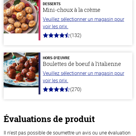
DESSERTS
Mini-choux à la crème
Veuillez sélectionner un magasin pour
voir les prix.
(132)
4.8
hors
de
5
stars
HORS-D'ŒUVRE
Boulettes de boeuf à l’italienne
Veuillez sélectionner un magasin pour
voir les prix.
(270)
4.5
hors
de
5
stars
Évaluations de produit
Il n’est pas possible de soumettre un avis ou une évaluation