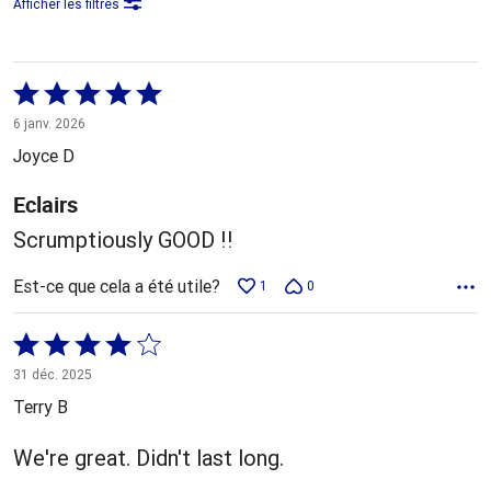
Afficher les filtres
Coté
5 sur
6 janv. 2026
5
Joyce D
Eclairs
Scrumptiously GOOD !!
Est-ce que cela a été utile?
1
0
Coté
4 sur
31 déc. 2025
5
Terry B
We're great. Didn't last long.