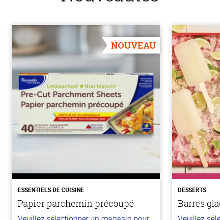
NOUVEAU
ESSENTIELS DE CUISINE
DESSERTS
Papier parchemin précoupé
Barres gla
Veuillez sélectionner un magasin pour
Veuillez sé