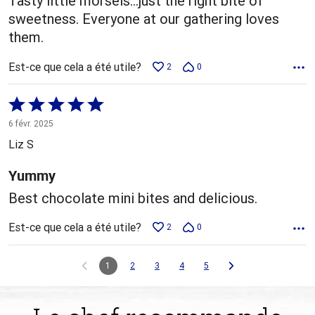
Tasty little morsels…just the right bite of
sweetness. Everyone at our gathering loves
them.
Est-ce que cela a été utile?
2
0
Coté
5 sur
6 févr. 2025
5
Liz S
Yummy
Best chocolate mini bites and delicious.
Est-ce que cela a été utile?
2
0
1
2
3
4
5