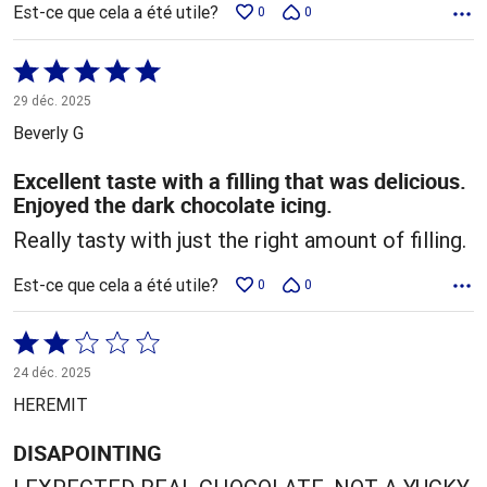
Est-ce que cela a été utile?
0
0
Coté
5 sur
29 déc. 2025
5
Beverly G
Excellent taste with a filling that was delicious.
Enjoyed the dark chocolate icing.
Really tasty with just the right amount of filling.
Est-ce que cela a été utile?
0
0
Coté
2 sur
24 déc. 2025
5
HEREMIT
DISAPOINTING