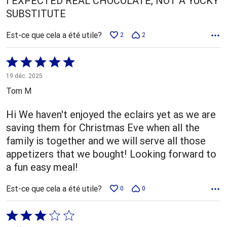
I EXPECTED REAL CHOCOLATE, NOT A YUCKY
SUBSTITUTE
Est-ce que cela a été utile?
2
2
Coté
5 sur
19 déc. 2025
5
Tom M
Hi We haven't enjoyed the eclairs yet as we are
saving them for Christmas Eve when all the
family is together and we will serve all those
appetizers that we bought! Looking forward to
a fun easy meal!
Est-ce que cela a été utile?
0
0
Coté