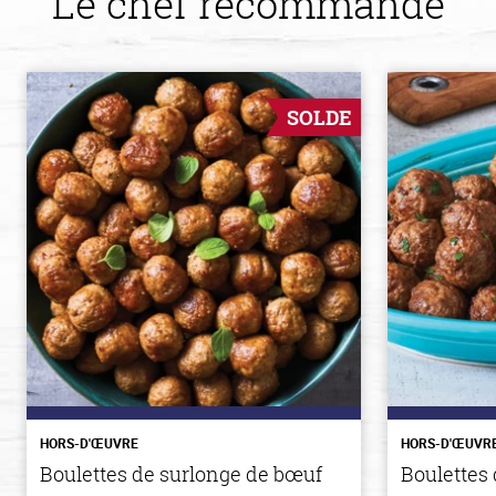
Le chef recommande
SOLDE
HORS-D'ŒUVRE
HORS-D'ŒUVR
Boulettes de surlonge de bœuf
Boulettes 