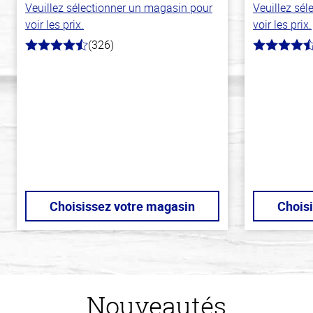
Veuillez sélectionner un magasin pour
Veuillez sé
voir les prix.
voir les prix.
(326)
4.6
4.6
hors
hors
de
de
5
5
stars
stars
Choisissez votre magasin
Chois
Nouveautés