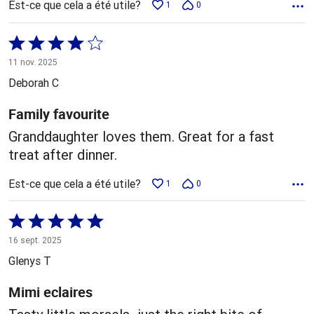
Est-ce que cela a été utile?
1
0
Coté
4 sur
11 nov. 2025
5
Deborah C
Family favourite
Granddaughter loves them. Great for a fast
treat after dinner.
Est-ce que cela a été utile?
1
0
Coté
5 sur
16 sept. 2025
5
Glenys T
Mimi eclaires