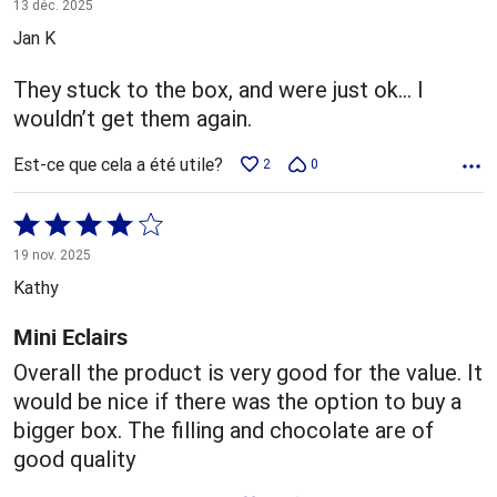
3 sur
13 déc. 2025
5
Jan K
They stuck to the box, and were just ok… I
wouldn’t get them again.
Est-ce que cela a été utile?
2
0
Coté
4 sur
19 nov. 2025
5
Kathy
Mini Eclairs
Overall the product is very good for the value. It
would be nice if there was the option to buy a
bigger box. The filling and chocolate are of
good quality