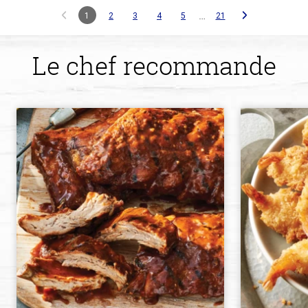
…
1
2
3
4
5
21
Le chef recommande