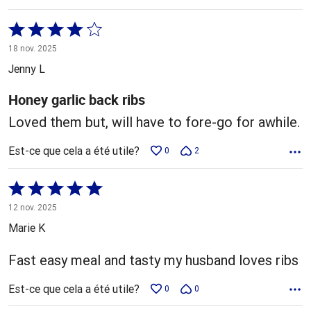
Coté
4 sur
18 nov. 2025
5
Jenny L
Honey garlic back ribs
Loved them but, will have to fore-go for awhile.
Est-ce que cela a été utile?
0
2
Coté
5 sur
12 nov. 2025
5
Marie K
Fast easy meal and tasty my husband loves ribs
Est-ce que cela a été utile?
0
0