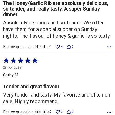
The Honey/Garlic Rib are absolutely delicious,
so tender, and really tasty. A super Sunday
dinner.
Absolutely delicious and so tender. We often
have them for a special supper on Sunday
nights. The flavour of honey & garlic is so tasty.
Est-ce que cela a été utile?
4
0
Coté
5 sur
28 nov. 2025
5
Cathy M
Tender and great flavour
Very tender and tasty. My favorite and often on
sale. Highly recommend.
Est-ce que cela a été utile?
2
0