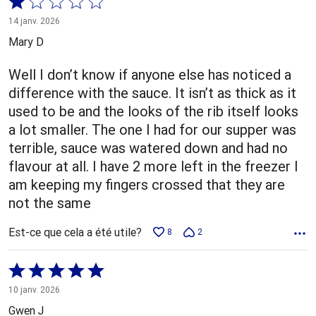
Coté
1 sur
14 janv. 2026
5
Mary D
Well I don’t know if anyone else has noticed a
difference with the sauce. It isn’t as thick as it
used to be and the looks of the rib itself looks
a lot smaller. The one I had for our supper was
terrible, sauce was watered down and had no
flavour at all. I have 2 more left in the freezer I
am keeping my fingers crossed that they are
not the same
Est-ce que cela a été utile?
8
2
Coté
5 sur
10 janv. 2026
5
Gwen J