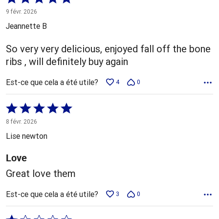
5 sur
9 févr. 2026
5
Jeannette B
So very very delicious, enjoyed fall off the bone
ribs , will definitely buy again
Est-ce que cela a été utile?
4
0
Coté
5 sur
8 févr. 2026
5
Lise newton
Love
Great love them
Est-ce que cela a été utile?
3
0