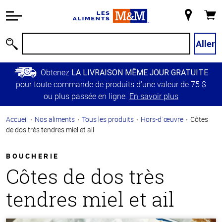
Information
relative à
Mon
Panie
l'accessibilité
magasin
Passer
Aller
Recherche
au
contenu
Obtenez
LA LIVRAISON MÊME JOUR GRATUITE
principal
pour toute commande de produits d’une valeur de 75 $
Retour à
ou plus passée en ligne.
En savoir plus
la
navigation
Accueil
Nos aliments
Tous les produits
Hors-d`œuvre
Côtes
principale
de dos très tendres miel et ail
BOUCHERIE
Côtes de dos très
tendres miel et ail