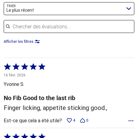
TRIER
Le plus récent
Chercher des évaluations
Afficher les filtres
Coté
5 sur
16 févr. 2026
5
Yvonne S.
No Fib Good to the last rib
Finger licking, appetite sticking good.,
Est-ce que cela a été utile?
4
0
Coté