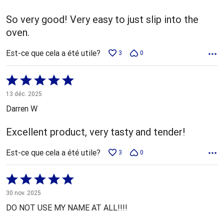
So very good! Very easy to just slip into the
oven.
Est-ce que cela a été utile?
3
0
Coté
5 sur
13 déc. 2025
5
Darren W
Excellent product, very tasty and tender!
Est-ce que cela a été utile?
3
0
Coté
5 sur
30 nov. 2025
5
DO NOT USE MY NAME AT ALL!!!!