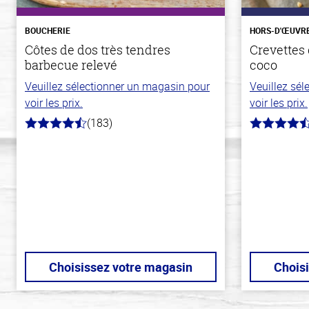
BOUCHERIE
HORS-D'ŒUVR
Côtes de dos très tendres
Crevettes 
barbecue relevé
coco
Veuillez sélectionner un magasin pour
Veuillez sé
voir les prix.
voir les prix.
(183)
4.8
4.7
hors
hors
de
de
5
5
stars
stars
Choisissez votre magasin
Chois