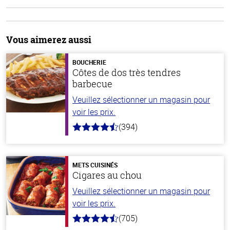
Vous aimerez aussi
BOUCHERIE
Côtes de dos très tendres
barbecue
Veuillez sélectionner un magasin pour
voir les prix.
(394)
4.7
hors
de
5
stars
METS CUISINÉS
Cigares au chou
Veuillez sélectionner un magasin pour
voir les prix.
(705)
4.6