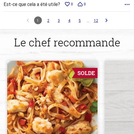
Est-ce que cela a été utile?
0
0
…
1
2
3
4
5
12
Le chef recommande
SOLDE