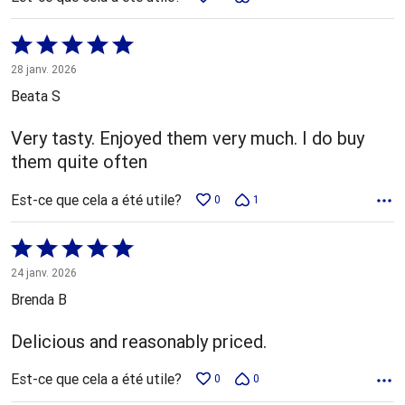
Coté
5 sur
28 janv. 2026
5
Beata S
Very tasty. Enjoyed them very much. I do buy
them quite often
Est-ce que cela a été utile?
0
1
Coté
5 sur
24 janv. 2026
5
Brenda B
Delicious and reasonably priced.
Est-ce que cela a été utile?
0
0