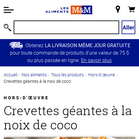
Information
relative à
Mon
Panie
l'accessibilité
magasin
Passer
Aller
Recherche
au
contenu
Obtenez
LA LIVRAISON MÊME JOUR GRATUITE
principal
pour toute commande de produits d’une valeur de 75 $
Retour à
ou plus passée en ligne.
En savoir plus
la
navigation
Accueil
Nos aliments
Tous les produits
Hors-d`œuvre
principale
Crevettes géantes à la noix de coco
HORS-D'ŒUVRE
Crevettes géantes à la
noix de coco