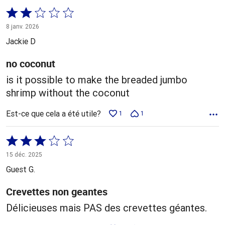
Coté
2 sur
8 janv. 2026
5
Jackie D
no coconut
is it possible to make the breaded jumbo
shrimp without the coconut
Est-ce que cela a été utile?
1
1
Coté
3 sur
15 déc. 2025
5
Guest G.
Crevettes non geantes
Délicieuses mais PAS des crevettes géantes.