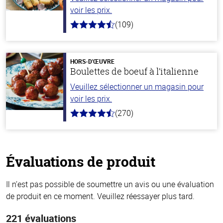
voir les prix.
(109)
4.8
hors
de
5
stars
HORS-D'ŒUVRE
Boulettes de boeuf à l’italienne
Veuillez sélectionner un magasin pour
voir les prix.
(270)
4.5
hors
de
5
stars
Évaluations de produit
Il n’est pas possible de soumettre un avis ou une évaluation
de produit en ce moment. Veuillez réessayer plus tard.
221 évaluations