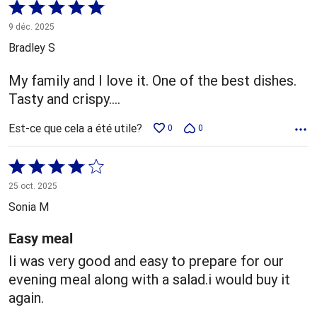
Coté
5 sur
9 déc. 2025
5
Bradley S
My family and I love it. One of the best dishes.
Tasty and crispy....
Est-ce que cela a été utile?
0
0
Coté
4 sur
25 oct. 2025
5
Sonia M
Easy meal
Ii was very good and easy to prepare for our
evening meal along with a salad.i would buy it
again.