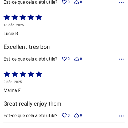
Est-ce que cela a été utile?
0
0
Coté
5 sur
15 déc. 2025
5
Lucie B
Excellent très bon
Est-ce que cela a été utile?
0
0
Coté
5 sur
9 déc. 2025
5
Marina F
Great really enjoy them
Est-ce que cela a été utile?
0
0