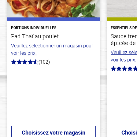
PORTIONS INDIVIDUELLES
ESSENTIELS D
Pad Thaï au poulet
Sauce tre
épicée de 
Veuillez sélectionner un magasin pour
Veuillez sé
voir les prix.
voir les prix.
(102)
4.3
hors
5.0
de
hors
5
de
stars
5
stars
Choisissez votre magasin
Chois