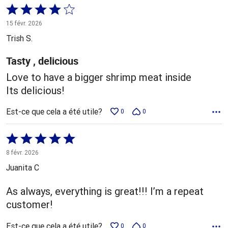
Coté
4 sur
15 févr. 2026
5
Trish S.
Tasty , delicious
Love to have a bigger shrimp meat inside
Its delicious!
Est-ce que cela a été utile?
0
0
Coté
5 sur
8 févr. 2026
5
Juanita C
As always, everything is great!!! I’m a repeat
customer!
Est-ce que cela a été utile?
0
0