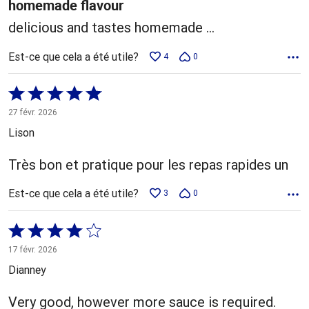
homemade flavour
delicious and tastes homemade ...
Est-ce que cela a été utile?
4
0
Coté
5 sur
27 févr. 2026
5
Lison
Très bon et pratique pour les repas rapides un
Est-ce que cela a été utile?
3
0
Coté
4 sur
17 févr. 2026
5
Dianney
Very good, however more sauce is required.