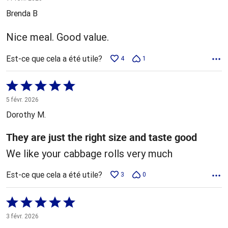
5
Brenda B
Nice meal. Good value.
Est-ce que cela a été utile?
4
1
Coté
5 sur
5 févr. 2026
5
Dorothy M.
They are just the right size and taste good
We like your cabbage rolls very much
Est-ce que cela a été utile?
3
0
Coté
5 sur
3 févr. 2026
5