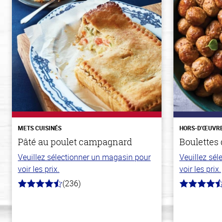
METS CUISINÉS
HORS-D'ŒUVR
Pâté au poulet campagnard
Boulettes
Veuillez sélectionner un magasin pour
Veuillez sé
voir les prix.
voir les prix.
(236)
4.3
4.6
hors
hors
de
de
5
5
stars
stars