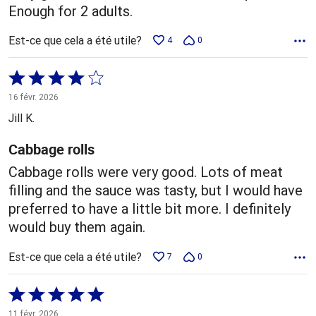
Enough for 2 adults.
Est-ce que cela a été utile?
4
0
Coté
4 sur
16 févr. 2026
5
Jill K.
Cabbage rolls
Cabbage rolls were very good. Lots of meat
filling and the sauce was tasty, but I would have
preferred to have a little bit more. I definitely
would buy them again.
Est-ce que cela a été utile?
7
0
Coté
5 sur
11 févr. 2026