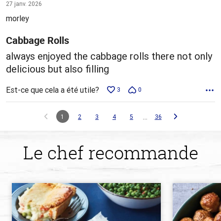
5 sur
27 janv. 2026
5
morley
Cabbage Rolls
always enjoyed the cabbage rolls there not only
delicious but also filling
Est-ce que cela a été utile?
3
0
…
1
2
3
4
5
36
Le chef recommande