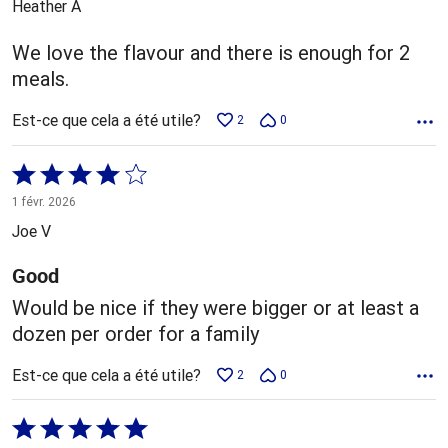
Heather A
We love the flavour and there is enough for 2
meals.
Est-ce que cela a été utile?
2
0
Coté
4 sur
1 févr. 2026
5
Joe V
Good
Would be nice if they were bigger or at least a
dozen per order for a family
Est-ce que cela a été utile?
2
0
Coté