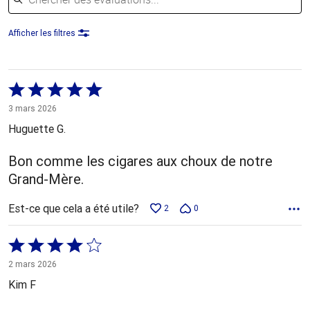
Afficher les filtres
Coté
5 sur
3 mars 2026
5
Huguette G.
Bon comme les cigares aux choux de notre
Grand-Mère.
Est-ce que cela a été utile?
2
0
Coté
4 sur
2 mars 2026
5
Kim F