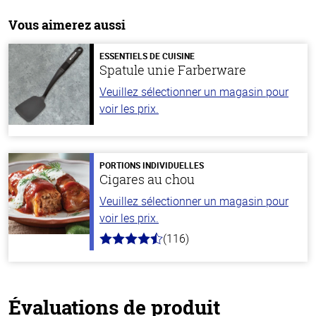
Vous aimerez aussi
ESSENTIELS DE CUISINE
Spatule unie Farberware
Veuillez sélectionner un magasin pour
voir les prix.
PORTIONS INDIVIDUELLES
Cigares au chou
Veuillez sélectionner un magasin pour
voir les prix.
(116)
4.2
hors
de
5
stars
Évaluations de produit