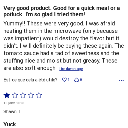
Very good product. Good for a quick meal or a
potluck. I'm so glad I tried them!
Yummy!! These were very good. I was afraid
heating them in the microwave (only because I
was impatient) would destroy the flavor but it
didn't. I will definitely be buying these again. The
tomato sauce had a tad of sweetness and the
stuffing nice and moist but not greasy. These
are also soft enough
…
Lire davantage
Est-ce que cela a été utile?
1
0
Coté
1 sur
13 janv. 2026
5
Shawn T
Yuck