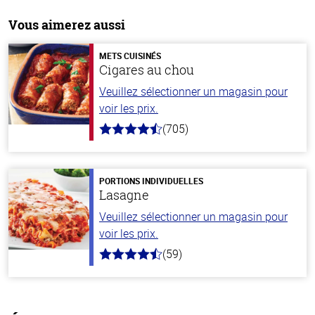
Vous aimerez aussi
METS CUISINÉS
Cigares au chou
Veuillez sélectionner un magasin pour
voir les prix.
(705)
4.6
hors
de
5
stars
PORTIONS INDIVIDUELLES
Lasagne
Veuillez sélectionner un magasin pour
voir les prix.
(59)
4.3
hors
de
5
stars