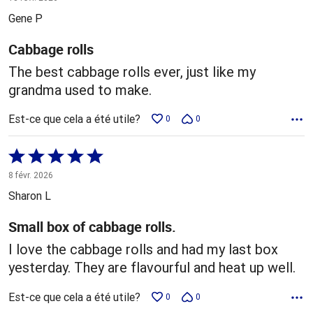
5
Gene P
Cabbage rolls
The best cabbage rolls ever, just like my
grandma used to make.
Est-ce que cela a été utile?
0
0
Coté
5 sur
8 févr. 2026
5
Sharon L
Small box of cabbage rolls.
I love the cabbage rolls and had my last box
yesterday. They are flavourful and heat up well.
Est-ce que cela a été utile?
0
0