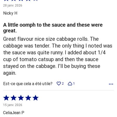
4 sur
28 janv. 2026
5
Nicky H
A little oomph to the sauce and these were
great.
Great flavour nice size cabbage rolls. The
cabbage was tender. The only thing I noted was
the sauce was quite runny. I added about 1/4
cup of tomato catsup and then the sauce
stayed on the cabbage. I’ll be buying these
again.
Est-ce que cela a été utile?
2
1
Coté
5 sur
15 janv. 2026
5
CeliaJean P