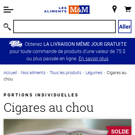
Information
relative à
Mon
Panie
l'accessibilité
magasin
Passer
Aller
Recherche
au
contenu
Obtenez
LA LIVRAISON MÊME JOUR GRATUITE
principal
pour toute commande de produits d’une valeur de 75 $
Retour à
ou plus passée en ligne.
En savoir plus
la
navigation
Accueil
Nos aliments
Tous les produits
Légumes
Cigares au
principale
chou
PORTIONS INDIVIDUELLES
Cigares au chou
SOLDE