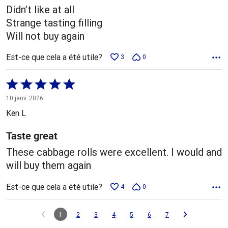
Didn’t like at all
Strange tasting filling
Will not buy again
Est-ce que cela a été utile?
3
0
Coté
5 sur
10 janv. 2026
5
Ken L
Taste great
These cabbage rolls were excellent. I would and
will buy them again
Est-ce que cela a été utile?
4
0
1
2
3
4
5
6
7