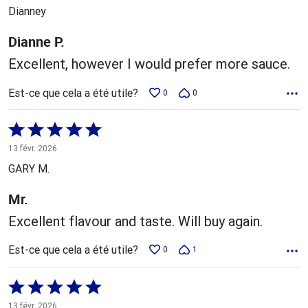
5
Dianney
Dianne P.
Excellent, however I would prefer more sauce.
Est-ce que cela a été utile?
0
0
Coté
5 sur
13 févr. 2026
5
GARY M.
Mr.
Excellent flavour and taste. Will buy again.
Est-ce que cela a été utile?
0
1
Coté
5 sur
13 févr. 2026