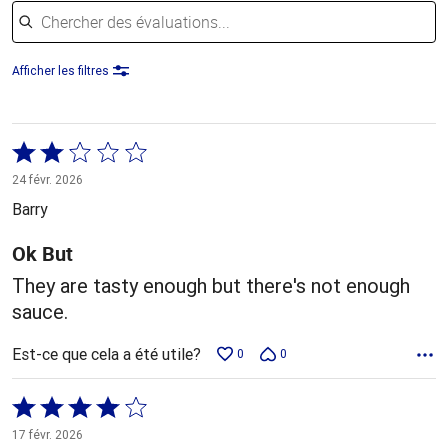
Chercher des évaluations
Afficher les filtres
Coté
2 sur
24 févr. 2026
5
Barry
Ok But
They are tasty enough but there's not enough
sauce.
Est-ce que cela a été utile?
0
0
Coté
4 sur
17 févr. 2026