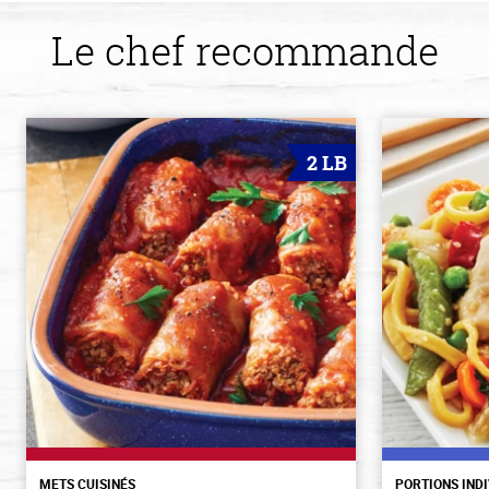
Le chef recommande
2 LB
METS CUISINÉS
PORTIONS IND