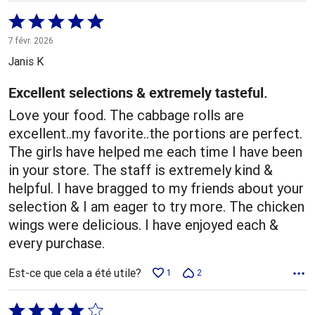
Coté
5 sur
7 févr. 2026
5
Janis K
Excellent selections & extremely tasteful.
Love your food. The cabbage rolls are
excellent..my favorite..the portions are perfect.
The girls have helped me each time I have been
in your store. The staff is extremely kind &
helpful. I have bragged to my friends about your
selection & I am eager to try more. The chicken
wings were delicious. I have enjoyed each &
every purchase.
Est-ce que cela a été utile?
1
2
Coté