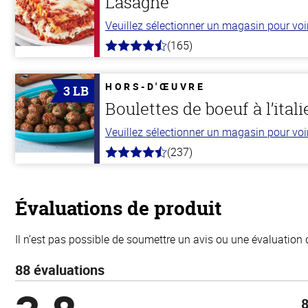
Lasagne
Veuillez sélectionner un magasin pour voir 
(165)
4.1
hors
de
5
HORS-D'ŒUVRE
3 LB
stars
Boulettes de boeuf à l’ital
Veuillez sélectionner un magasin pour voir 
(237)
4.6
hors
de
5
stars
Évaluations de produit
Il n’est pas possible de soumettre un avis ou une évaluation 
88 évaluations
8