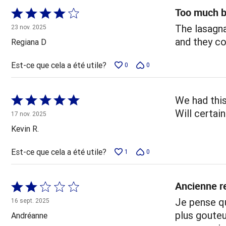
Too much b
Coté
4 sur
The lasagna
23 nov. 2025
5
and they co
Regiana D
Est-ce que cela a été utile?
0
0
Coté
We had this
5 sur
Will certai
17 nov. 2025
5
Kevin R.
Est-ce que cela a été utile?
1
0
Ancienne re
Coté
2 sur
Je pense qu
16 sept. 2025
5
plus gouteu
Andréanne