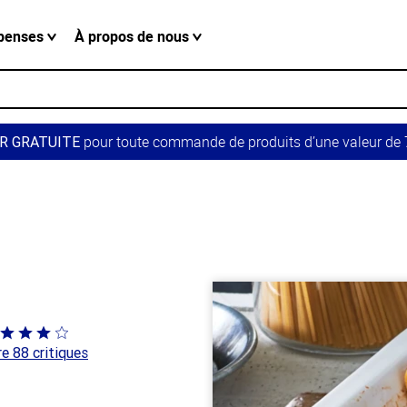
penses
À propos de nous
pour toute commande de produits d’une valeur de 7
R GRATUITE
té
re 88 critiques
 sur