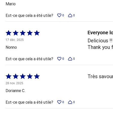
5
Mario
Est-ce que cela a été utile?
0
0
Everyone l
Coté
5 sur
Delicious !
17 déc. 2025
5
Thank you f
Nonno
Est-ce que cela a été utile?
0
0
Coté
Très savou
5 sur
28 nov. 2025
5
Dorianne C.
Est-ce que cela a été utile?
0
0