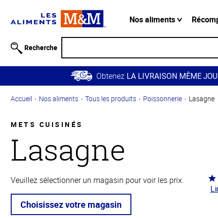
Information
relative à
Nos aliments
Récom
l'accessibilité
Passer
Recherche
au
contenu
Obtenez
principal
LA LIVRAISON MÊME JOU
Retour à
Accueil
Nos aliments
Tous les produits
Poissonnerie
Lasagne
la
navigation
principale
METS CUISINÉS
Lasagne
Co
Veuillez sélectionner un magasin pour voir les prix.
Li
3.8
5
Choisissez votre magasin