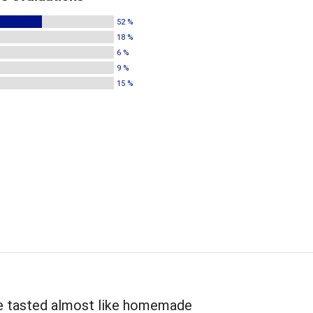
52 %
18 %
6 %
9 %
15 %
e tasted almost like homemade