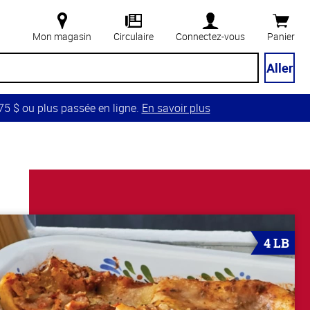
Mon magasin
Circulaire
Connectez-vous
Panier
Aller
5 $ ou plus passée en ligne.
En savoir plus
4 LB