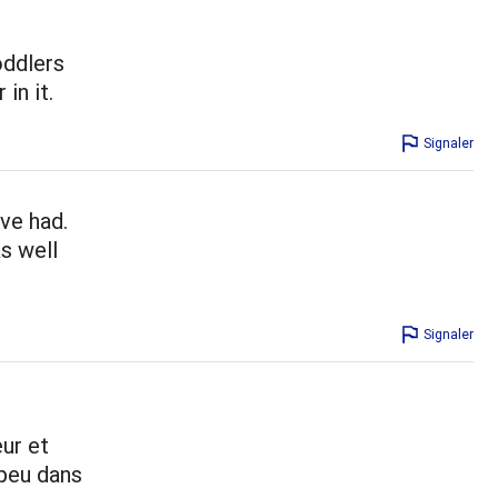
oddlers
in it.
Signaler
ve had.
as well
Signaler
ur et
 peu dans