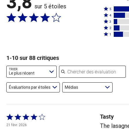
3,8
sur 5 étoiles
Coté
5
Coté
5
4
4
Coté
étoiles
3
étoiles
3
Coté
par
2
par
étoiles
2
Coté
52 %
1
18 %
par
étoiles
1 étoile
des
des
6 %
par
par
évaluateurs
évaluateurs
des
9 %
15 % des
1-10 sur 88 critiques
évaluateurs
des
évaluateurs
évaluateurs
Chercher des évaluations
TRIER
Le plus récent
Évaluations par étoiles
Médias
Tasty
Coté
4 sur
The lasagn
21 févr. 2026