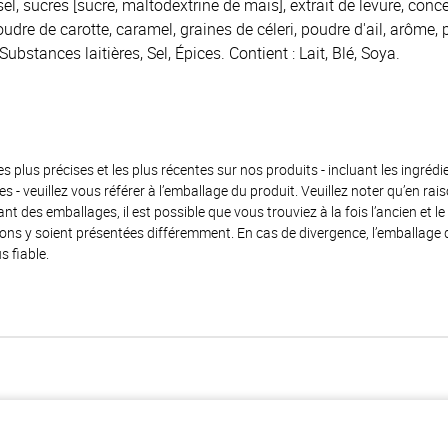
el, sucres [sucre, maltodextrine de maïs], extrait de levure, conc
udre de carotte, caramel, graines de céleri, poudre d'ail, arôme,
Substances laitières, Sel, Épices. Contient : Lait, Blé, Soya.
es plus précises et les plus récentes sur nos produits - incluant les ingrédi
ènes - veuillez vous référer à l’emballage du produit. Veuillez noter qu’en 
 des emballages, il est possible que vous trouviez à la fois l’ancien et l
ions y soient présentées différemment. En cas de divergence, l’emballage
s fiable.