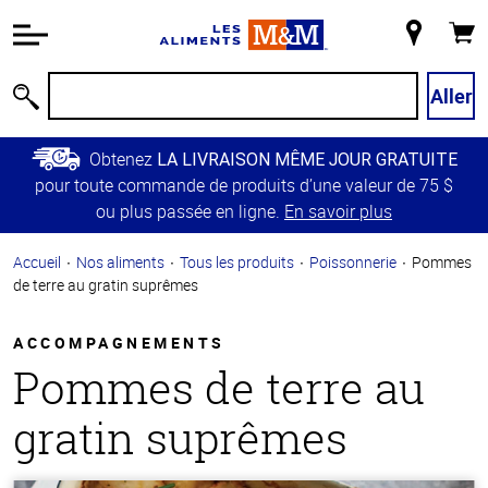
Information
relative à
Mon
Panie
l'accessibilité
magasin
Passer
Aller
Recherche
au
contenu
Obtenez
LA LIVRAISON MÊME JOUR GRATUITE
principal
pour toute commande de produits d’une valeur de 75 $
Retour à
ou plus passée en ligne.
En savoir plus
la
navigation
Accueil
Nos aliments
Tous les produits
Poissonnerie
Pommes
principale
de terre au gratin suprêmes
ACCOMPAGNEMENTS
Pommes de terre au
gratin suprêmes