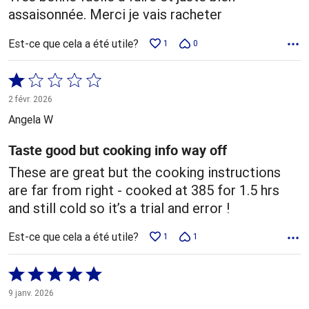
assaisonnée. Merci je vais racheter
Est-ce que cela a été utile?
1
0
Coté
1 sur
2 févr. 2026
5
Angela W
Taste good but cooking info way off
These are great but the cooking instructions
are far from right - cooked at 385 for 1.5 hrs
and still cold so it’s a trial and error !
Est-ce que cela a été utile?
1
1
Coté
5 sur
9 janv. 2026
5