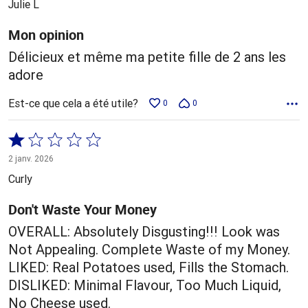
Julie L
Mon opinion
Délicieux et même ma petite fille de 2 ans les
adore
Est-ce que cela a été utile?
0
0
Coté
1 sur
2 janv. 2026
5
Curly
Don't Waste Your Money
OVERALL: Absolutely Disgusting!!! Look was
Not Appealing. Complete Waste of my Money.
LIKED: Real Potatoes used, Fills the Stomach.
DISLIKED: Minimal Flavour, Too Much Liquid,
No Cheese used.