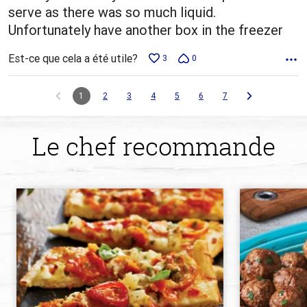
serve as there was so much liquid.
Unfortunately have another box in the freezer
Est-ce que cela a été utile?
3
0
1
2
3
4
5
6
7
Le chef recommande