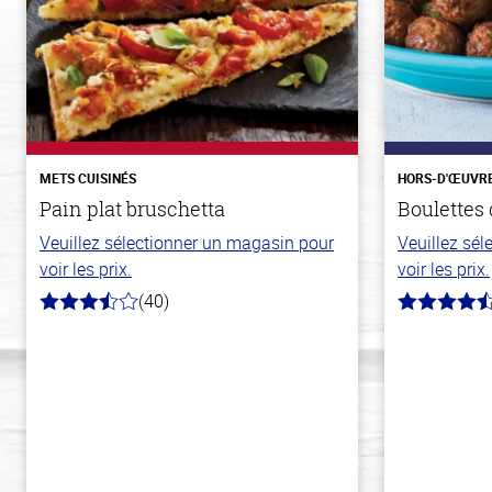
METS CUISINÉS
HORS-D'ŒUVR
Pain plat bruschetta
Boulettes 
Veuillez sélectionner un magasin pour
Veuillez sé
voir les prix.
voir les prix.
(40)
3.8
4.6
hors
hors
de
de
5
5
stars
stars