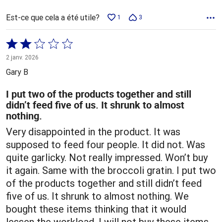
Est-ce que cela a été utile?
1
3
Coté
2 sur
2 janv. 2026
5
Gary B
I put two of the products together and still
didn’t feed five of us. It shrunk to almost
nothing.
Very disappointed in the product. It was
supposed to feed four people. It did not. Was
quite garlicky. Not really impressed. Won’t buy
it again. Same with the broccoli gratin. I put two
of the products together and still didn’t feed
five of us. It shrunk to almost nothing. We
bought these items thinking that it would
lessen the workload. I will not buy these items