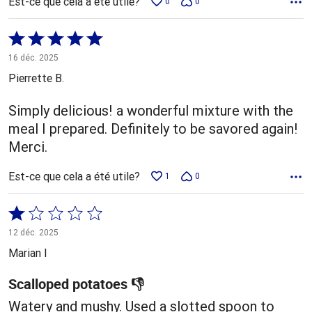
Est-ce que cela a été utile?
0
0
Coté
5 sur
16 déc. 2025
5
Pierrette B.
Simply delicious! a wonderful mixture with the
meal I prepared. Definitely to be savored again!
Merci.
Est-ce que cela a été utile?
1
0
Coté
1 sur
12 déc. 2025
5
Marian I
Scalloped potatoes 👎
Watery and mushy. Used a slotted spoon to