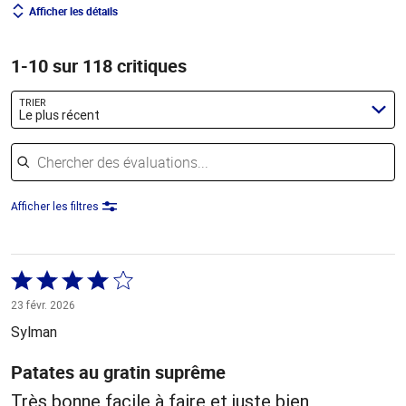
Afficher les détails
1-10 sur 118 critiques
TRIER
Le plus récent
Chercher des évaluations
Afficher les filtres
Coté
4 sur
23 févr. 2026
5
Sylman
Patates au gratin suprême
Très bonne facile à faire et juste bien