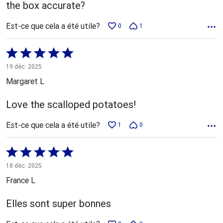
the box accurate?
Est-ce que cela a été utile?
0
1
Coté
5 sur
19 déc. 2025
5
Margaret L
Love the scalloped potatoes!
Est-ce que cela a été utile?
1
0
Coté
5 sur
18 déc. 2025
5
France L
Elles sont super bonnes