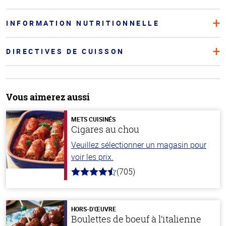
INFORMATION NUTRITIONNELLE
DIRECTIVES DE CUISSON
Vous aimerez aussi
METS CUISINÉS
Cigares au chou
Veuillez sélectionner un magasin pour
voir les prix.
(705)
4.6
hors
de
5
stars
HORS-D'ŒUVRE
Boulettes de boeuf à l’italienne