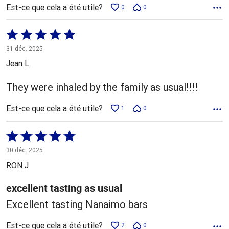
Est-ce que cela a été utile?
0
0
Coté
5 sur
31 déc. 2025
5
Jean L.
They were inhaled by the family as usual!!!!
Est-ce que cela a été utile?
1
0
Coté
5 sur
30 déc. 2025
5
RON J
excellent tasting as usual
Excellent tasting Nanaimo bars
Est-ce que cela a été utile?
2
0