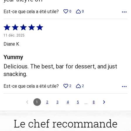
Est-ce que cela a été utile?
0
0
Coté
5 sur
11 déc. 2025
5
Diane K
Yummy
Delicious. The best, bar for dessert, and just
snacking.
Est-ce que cela a été utile?
2
2
…
1
2
3
4
5
8
Le chef recommande