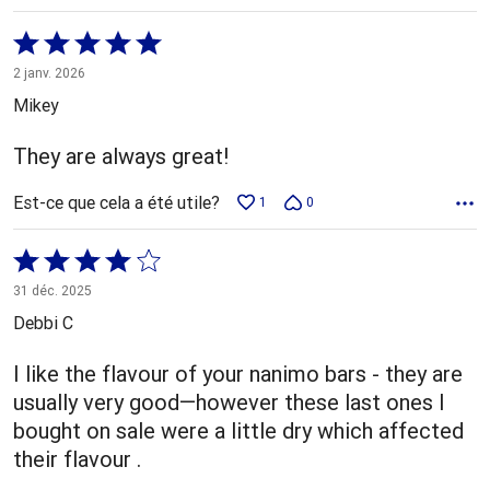
Coté
5 sur
2 janv. 2026
5
Mikey
They are always great!
Est-ce que cela a été utile?
1
0
Coté
4 sur
31 déc. 2025
5
Debbi C
I like the flavour of your nanimo bars - they are
usually very good—however these last ones I
bought on sale were a little dry which affected
their flavour .