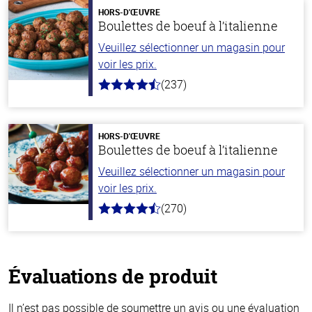
HORS-D'ŒUVRE
Boulettes de boeuf à l’italienne
Veuillez sélectionner un magasin pour
voir les prix.
(237)
4.6
hors
de
5
stars
HORS-D'ŒUVRE
Boulettes de boeuf à l’italienne
Veuillez sélectionner un magasin pour
voir les prix.
(270)
4.5
hors
de
5
stars
Évaluations de produit
Il n’est pas possible de soumettre un avis ou une évaluation