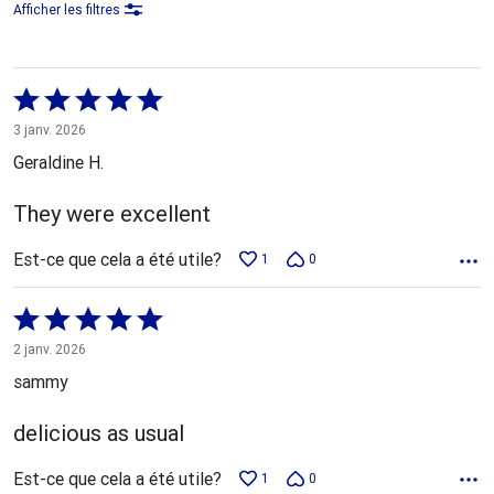
Afficher les filtres
Coté
5 sur
3 janv. 2026
5
Geraldine H.
They were excellent
Est-ce que cela a été utile?
1
0
Coté
5 sur
2 janv. 2026
5
sammy
delicious as usual
Est-ce que cela a été utile?
1
0