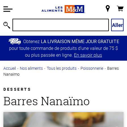
Information
relative à
Mon
Panie
l'accessibilité
magasin
Passer
Aller
Recherche
au
contenu
Obtenez
LA LIVRAISON MÊME JOUR GRATUITE
principal
pour toute commande de produits d’une valeur de 75 $
Retour à
ou plus passée en ligne.
En savoir plus
la
navigation
Accueil
Nos aliments
Tous les produits
Poissonnerie
Barres
principale
Nanaïmo
DESSERTS
Barres Nanaïmo