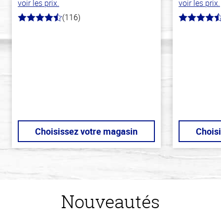
voir les prix.
voir les prix.
(116)
4.2
4.3
hors
hors
de
de
5
5
stars
stars
Choisissez votre magasin
Chois
Nouveautés