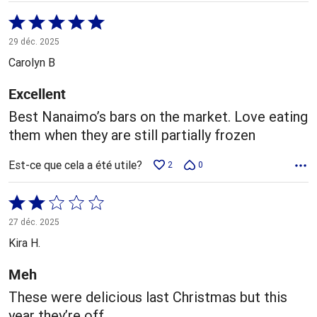
Coté
5 sur
29 déc. 2025
5
Carolyn B
Excellent
Best Nanaimo’s bars on the market. Love eating
them when they are still partially frozen
Est-ce que cela a été utile?
2
0
Coté
2 sur
27 déc. 2025
5
Kira H.
Meh
These were delicious last Christmas but this
year they’re off