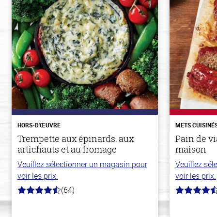
HORS-D'ŒUVRE
METS CUISINÉ
Trempette aux épinards, aux
Pain de v
artichauts et au fromage
maison
Veuillez sélectionner un magasin pour
Veuillez sé
voir les prix.
voir les prix.
(64)
4.4
4.3
hors
hors
de
de
5
5