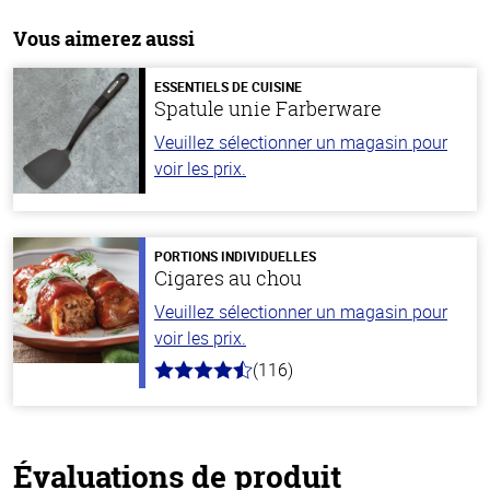
Vous aimerez aussi
ESSENTIELS DE CUISINE
Spatule unie Farberware
Veuillez sélectionner un magasin pour
voir les prix.
PORTIONS INDIVIDUELLES
Cigares au chou
Veuillez sélectionner un magasin pour
voir les prix.
(116)
4.2
hors
de
5
stars
Évaluations de produit