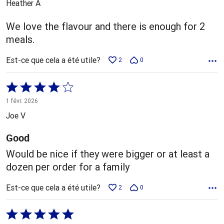
Heather A
We love the flavour and there is enough for 2
meals.
Est-ce que cela a été utile?
2
0
Coté
4 sur
1 févr. 2026
5
Joe V
Good
Would be nice if they were bigger or at least a
dozen per order for a family
Est-ce que cela a été utile?
2
0
Coté