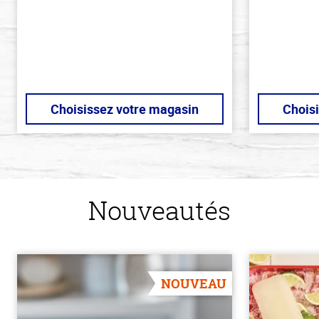
stars
stars
Choisissez votre magasin
Chois
Nouveautés
NOUVEAU