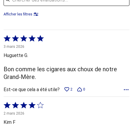
Afficher les filtres
Coté
5 sur
3 mars 2026
5
Huguette G.
Bon comme les cigares aux choux de notre
Grand-Mère.
Est-ce que cela a été utile?
2
0
Coté
4 sur
2 mars 2026
5
Kim F