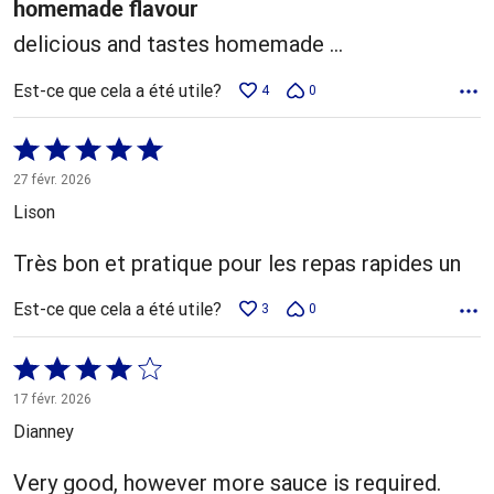
homemade flavour
delicious and tastes homemade ...
Est-ce que cela a été utile?
4
0
Coté
5 sur
27 févr. 2026
5
Lison
Très bon et pratique pour les repas rapides un
Est-ce que cela a été utile?
3
0
Coté
4 sur
17 févr. 2026
5
Dianney
Very good, however more sauce is required.