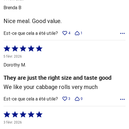
5
Brenda B
Nice meal. Good value.
Est-ce que cela a été utile?
4
1
Coté
5 sur
5 févr. 2026
5
Dorothy M.
They are just the right size and taste good
We like your cabbage rolls very much
Est-ce que cela a été utile?
3
0
Coté
5 sur
3 févr. 2026
5