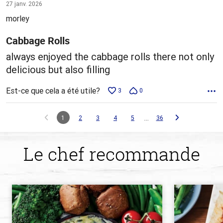
5 sur
27 janv. 2026
5
morley
Cabbage Rolls
always enjoyed the cabbage rolls there not only
delicious but also filling
Est-ce que cela a été utile?
3
0
…
1
2
3
4
5
36
Le chef recommande