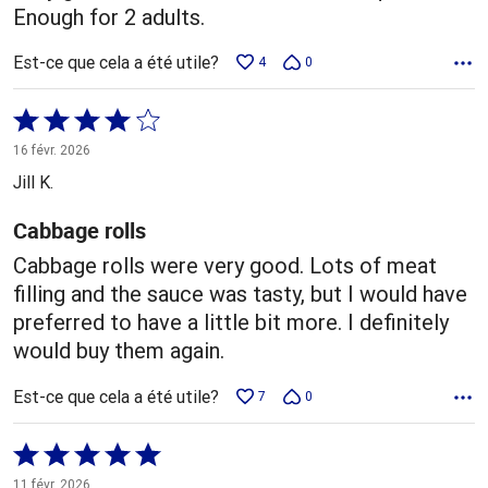
Enough for 2 adults.
Est-ce que cela a été utile?
4
0
Coté
4 sur
16 févr. 2026
5
Jill K.
Cabbage rolls
Cabbage rolls were very good. Lots of meat
filling and the sauce was tasty, but I would have
preferred to have a little bit more. I definitely
would buy them again.
Est-ce que cela a été utile?
7
0
Coté
5 sur
11 févr. 2026