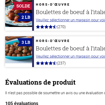
HORS-D'ŒUVRE
SOLDE
Boulettes de boeuf à l’ital
2 LB
Veuillez sélectionner un magasin pour voir 
(270)
4.5
hors
de
5
HORS-D'ŒUVRE
3 LB
stars
Boulettes de boeuf à l’ital
Veuillez sélectionner un magasin pour voir 
(237)
4.6
hors
de
5
stars
Évaluations de produit
Il n’est pas possible de soumettre un avis ou une évaluation 
105 évaluations