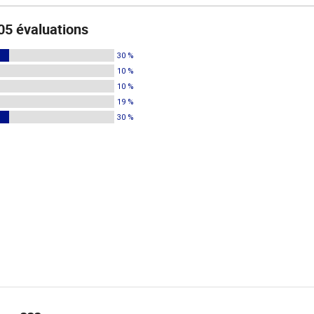
05 évaluations
30 %
10 %
10 %
19 %
30 %