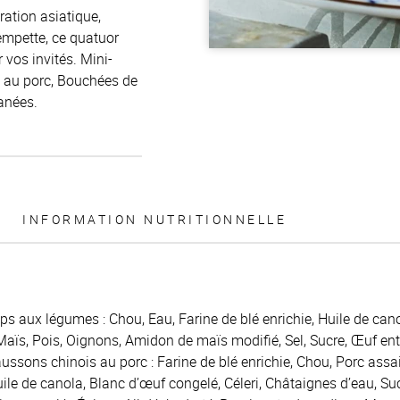
ration asiatique,
empette, ce quatuor
 vos invités. Mini-
 au porc, Bouchées de
anées.
INFORMATION NUTRITIONNELLE
s aux légumes : Chou, Eau, Farine de blé enrichie, Huile de cano
Maïs, Pois, Oignons, Amidon de maïs modifié, Sel, Sucre, Œuf enti
ssons chinois au porc : Farine de blé enrichie, Chou, Porc assai
uile de canola, Blanc d’œuf congelé, Céleri, Châtaignes d’eau, Su