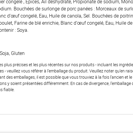
er congelé , Épices, Ail déshydraté, Propionate de sodium, Mono-
sodium. Bouchées de surlonge de porc panées : Morceaux de sur
lanc d’œuf congelé, Eau, Huile de canola, Sel. Bouchées de poitri
oulet, Farine de blé enrichie, Blanc d’œuf congelé, Eau, Huile de 
ntenir : Soya.
Soja, Gluten
es plus précises et les plus récentes sur nos produits - incluant les ingrédi
ènes - veuillez vous référer à l’emballage du produit. Veuillez noter qu’en 
 des emballages, il est possible que vous trouviez à la fois l’ancien et l
ions y soient présentées différemment. En cas de divergence, l’emballage
s fiable.