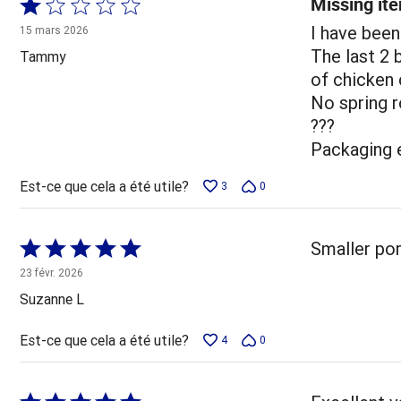
Missing it
Coté
1 sur
I have been
15 mars 2026
5
The last 2 
Tammy
of chicken 
No spring r
???
Packaging 
Est-ce que cela a été utile?
3
0
Coté
Smaller po
5 sur
23 févr. 2026
5
Suzanne L
Est-ce que cela a été utile?
4
0
Coté