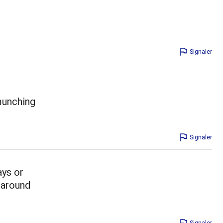
Signaler
 munching
Signaler
ays or
l around
Signaler