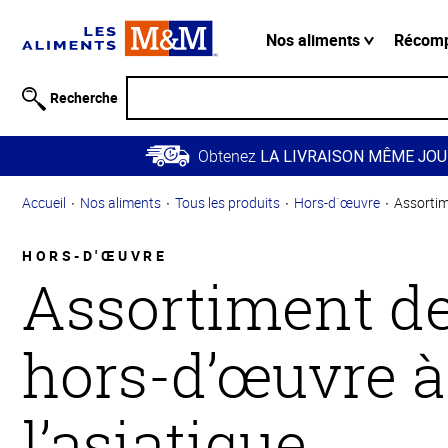
Information
relative à
Nos aliments
Récom
l'accessibilité
Passer
Recherche
au
contenu
Obtenez
principal
LA LIVRAISON MÊME JOU
Retour à
Accueil
Nos aliments
Tous les produits
Hors-d`œuvre
Assortim
la
navigation
principale
HORS-D'ŒUVRE
Assortiment d
hors-d’œuvre à
l’asiatique