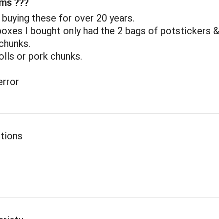
ems ???
 buying these for over 20 years.
boxes I bought only had the 2 bags of potstickers 
chunks.
olls or pork chunks.
error
rtions