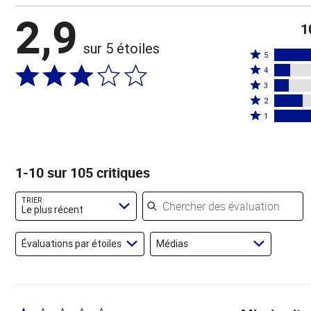
2,9
1
sur 5 étoiles
Coté
5
Coté
5
4
4
Coté
étoiles
3
étoiles
3
Coté
par
2
par
étoiles
2
Coté
30 %
1
10 %
par
étoiles
1 étoile
des
des
10 %
par
par
évaluateurs
évaluateurs
des
19 %
30 % des
1-10 sur 105 critiques
évaluateurs
des
évaluateurs
évaluateurs
Chercher des évaluations
TRIER
Le plus récent
Évaluations par étoiles
Médias