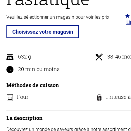
Co
Veuillez sélectionner un magasin pour voir les prix.
Li
2.9
5
Choisissez votre magasin
632 g
38-46 mo
20 min ou moins
Méthodes de cuisson
Four
Friteuse à
La description
Découvrez un monde de saveurs grâce à notre assortiment d