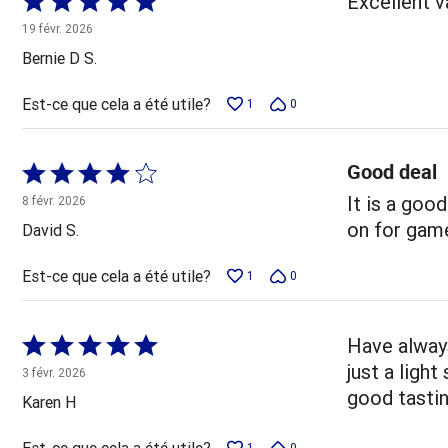
Excellent va
5 sur
19 févr. 2026
5
Bernie D S.
Est-ce que cela a été utile?
1
0
Good deal
Coté
4 sur
It is a goo
8 févr. 2026
5
on for gam
David S.
Est-ce que cela a été utile?
1
0
Coté
Have always
5 sur
just a ligh
3 févr. 2026
5
good tastin
Karen H
Est-ce que cela a été utile?
1
0