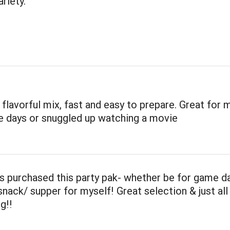
riety.
d flavorful mix, fast and easy to prepare. Great for
e days or snuggled up watching a movie
 purchased this party pak- whether be for game d
t snack/ supper for myself! Great selection & just al
g!!