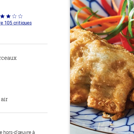
té
re 105 critiques
 sur
rceaux
 air
e hors-d’œuvre à