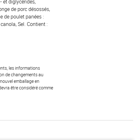
 et diglycérides,
longe de porc désossés,
ne de poulet panées :
canola, Sel. Contient :
ents, les informations
raison de changements au
e nouvel emballage en
 devra être considéré comme