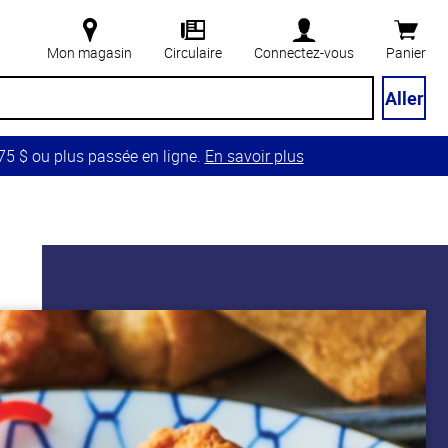
Mon magasin
Circulaire
Connectez-vous
Panier
Aller
5 $ ou plus passée en ligne.
En savoir plus