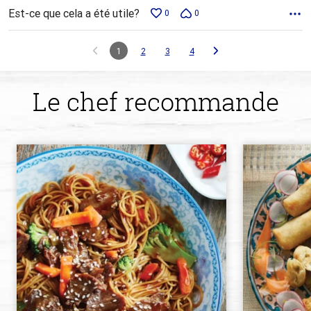
Est-ce que cela a été utile?
0
0
1
2
3
4
Le chef recommande