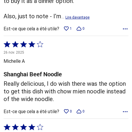
to buy it as a dinner option.
Also, just to note - I’m
…
Lire davantage
Est-ce que cela a été utile?
1
0
Coté
4 sur
26 nov. 2025
5
Michelle A
Shanghai Beef Noodle
Really delicious, I do wish there was the option
to get this dish with chow mien noodle instead
of the wide noodle.
Est-ce que cela a été utile?
0
0
Coté