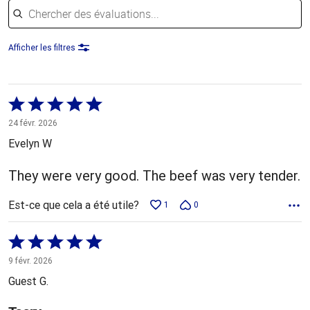
Afficher les filtres
Coté
5 sur
24 févr. 2026
5
Evelyn W
They were very good. The beef was very tender.
Est-ce que cela a été utile?
1
0
Coté
5 sur
9 févr. 2026
5
Guest G.