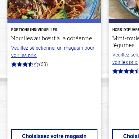
PORTIONS INDIVIDUELLES
HORS-D'ŒUVR
Nouilles au bœuf à la coréenne
Mini-roul
légumes
Veuillez sélectionner un magasin pour
Veuillez sé
voir les prix.
voir les prix.
(63)
3.7
hors
4.8
de
hors
5
de
stars
5
stars
Choisissez votre magasin
Chois