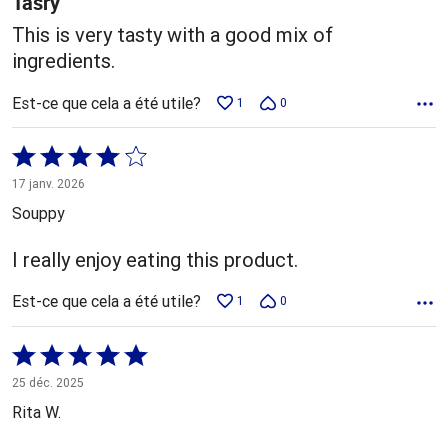
Tasry
This is very tasty with a good mix of
ingredients.
Est-ce que cela a été utile?
1
0
Coté
4 sur
17 janv. 2026
5
Souppy
I really enjoy eating this product.
Est-ce que cela a été utile?
1
0
Coté
5 sur
25 déc. 2025
5
Rita W.