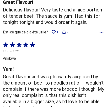
Great Flavour!
Delicious flavour! Very taste and a nice portion
of tender beef. The sauce is yum! Had this for
tonight tonight and would order it again.
Est-ce que cela a été utile?
1
0
Coté
5 sur
26 nov. 2025
5
Aniikwe
Yum!
Great flavour and was pleasantly surprised by
the amount of beef to noodles ratio - I wouldn’t
complain if there was more broccoli though. My
only real complaint is that this dish isn’t
available in a bigger size, as I’d love to be able