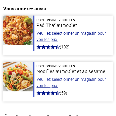
Vous aimerez aussi
PORTIONS INDIVIDUELLES
Pad Thaï au poulet
Veuillez sélectionner un magasin pour
voir les prix.
(102)
4.3
hors
de
5
stars
PORTIONS INDIVIDUELLES
Nouilles au poulet et au sesame
Veuillez sélectionner un magasin pour
voir les prix.
(59)
4.3
hors
de
5
stars