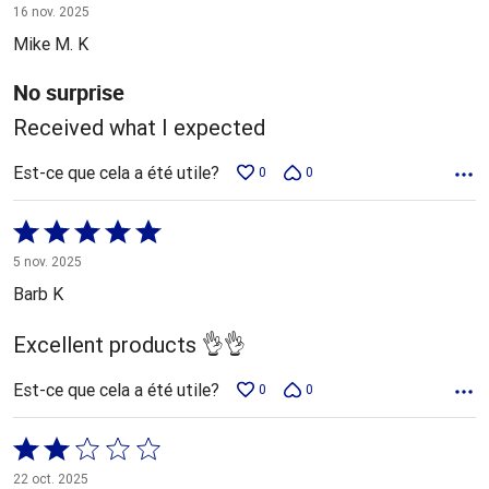
4 sur
16 nov. 2025
5
Mike M. K
No surprise
Received what I expected
Est-ce que cela a été utile?
0
0
Coté
5 sur
5 nov. 2025
5
Barb K
Excellent products 👌👌
Est-ce que cela a été utile?
0
0
Coté
2 sur
22 oct. 2025