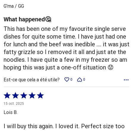
5
G’ma / GG
What happened🤔
This has been one of my favourite single serve
dishes for quite some time. I have just had one
for lunch and the beef was inedible …. it was just
fatty grizzle so I removed it all and just ate the
noodles. I have quite a few in my freezer so am
hoping this was just a one-off situation 😟
Est-ce que cela a été utile?
0
0
Coté
5 sur
15 oct. 2025
5
Lois B.
I will buy this again. I loved it. Perfect size too