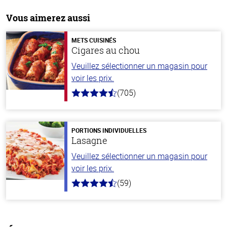
Vous aimerez aussi
METS CUISINÉS
Cigares au chou
Veuillez sélectionner un magasin pour
voir les prix.
(705)
4.6
hors
de
5
stars
PORTIONS INDIVIDUELLES
Lasagne
Veuillez sélectionner un magasin pour
voir les prix.
(59)
4.3
hors
de
5
stars