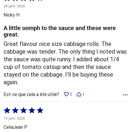
4 sur
28 janv. 2026
5
Nicky H
A little oomph to the sauce and these were
great.
Great flavour nice size cabbage rolls. The
cabbage was tender. The only thing I noted was
the sauce was quite runny. I added about 1/4
cup of tomato catsup and then the sauce
stayed on the cabbage. I’ll be buying these
again.
Est-ce que cela a été utile?
2
1
Coté
5 sur
15 janv. 2026
5
CeliaJean P