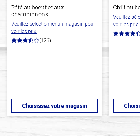
Pâté au boeuf et aux
Chili au 
champignons
Veuillez sé
Veuillez sélectionner un magasin pour
voir les prix.
voir les prix.
4.1
(126)
hors
3.1
de
hors
5
de
stars
5
stars
Choisissez votre magasin
Chois