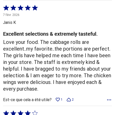
Coté
5 sur
7 févr. 2026
5
Janis K
Excellent selections & extremely tasteful.
Love your food. The cabbage rolls are
excellent..my favorite..the portions are perfect.
The girls have helped me each time I have been
in your store. The staff is extremely kind &
helpful. I have bragged to my friends about your
selection & I am eager to try more. The chicken
wings were delicious. I have enjoyed each &
every purchase.
Est-ce que cela a été utile?
1
2
Coté