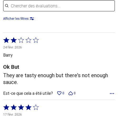
Chercher des évaluations
Afficher les filtres
Coté
2 sur
24 févr. 2026
5
Barry
Ok But
They are tasty enough but there's not enough
sauce.
Est-ce que cela a été utile?
0
0
Coté
4 sur
17 févr. 2026