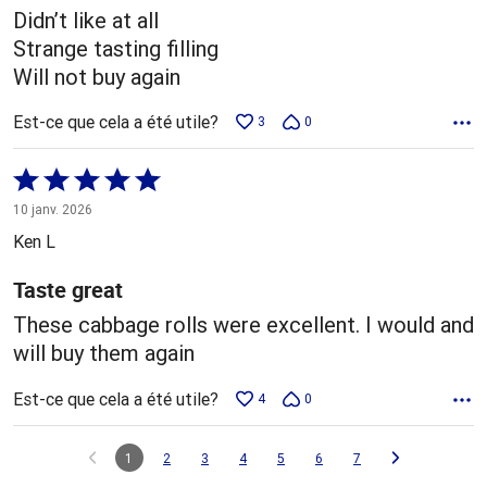
Didn’t like at all
Strange tasting filling
Will not buy again
Est-ce que cela a été utile?
3
0
Coté
5 sur
10 janv. 2026
5
Ken L
Taste great
These cabbage rolls were excellent. I would and
will buy them again
Est-ce que cela a été utile?
4
0
1
2
3
4
5
6
7