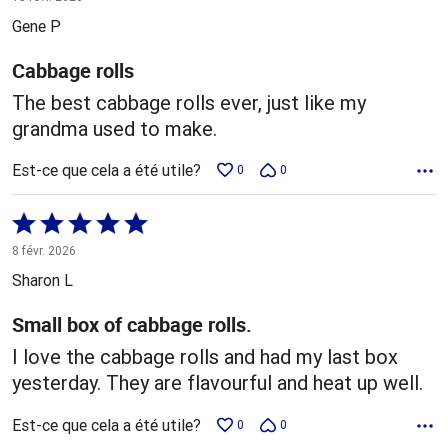
5
Gene P
Cabbage rolls
The best cabbage rolls ever, just like my
grandma used to make.
Est-ce que cela a été utile?
0
0
Coté
5 sur
8 févr. 2026
5
Sharon L
Small box of cabbage rolls.
I love the cabbage rolls and had my last box
yesterday. They are flavourful and heat up well.
Est-ce que cela a été utile?
0
0