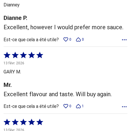
5
Dianney
Dianne P.
Excellent, however I would prefer more sauce.
Est-ce que cela a été utile?
0
0
Coté
5 sur
13 févr. 2026
5
GARY M.
Mr.
Excellent flavour and taste. Will buy again.
Est-ce que cela a été utile?
0
1
Coté
5 sur
13 févr. 2026