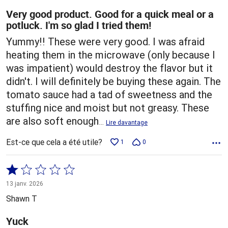
Very good product. Good for a quick meal or a
potluck. I'm so glad I tried them!
Yummy!! These were very good. I was afraid
heating them in the microwave (only because I
was impatient) would destroy the flavor but it
didn't. I will definitely be buying these again. The
tomato sauce had a tad of sweetness and the
stuffing nice and moist but not greasy. These
are also soft enough
…
Lire davantage
Est-ce que cela a été utile?
1
0
Coté
1 sur
13 janv. 2026
5
Shawn T
Yuck