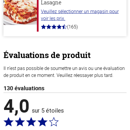
Lasagne
Veuillez sélectionner un magasin pour
voir les prix.
(165)
4.1
hors
de
5
stars
Évaluations de produit
Il n’est pas possible de soumettre un avis ou une évaluation
de produit en ce moment. Veuillez réessayer plus tard.
130 évaluations
4,0
sur 5 étoiles