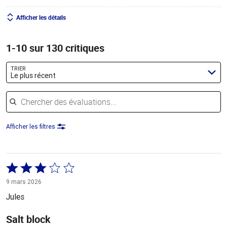
Afficher les détails
1-10 sur 130 critiques
TRIER
Le plus récent
Chercher des évaluations
Afficher les filtres
Coté
3 sur
9 mars 2026
5
Jules
Salt block