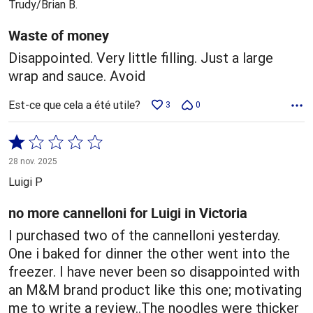
Trudy/Brian B.
Waste of money
Disappointed. Very little filling. Just a large
wrap and sauce. Avoid
Est-ce que cela a été utile?
3
0
Coté
1 sur
28 nov. 2025
5
Luigi P
no more cannelloni for Luigi in Victoria
I purchased two of the cannelloni yesterday.
One i baked for dinner the other went into the
freezer. I have never been so disappointed with
an M&M brand product like this one; motivating
me to write a review..The noodles were thicker