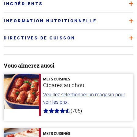
INGRÉDIENTS
INFORMATION NUTRITIONNELLE
DIRECTIVES DE CUISSON
Vous aimerez aussi
METS CUISINÉS
Cigares au chou
Veuillez sélectionner un magasin pour
voir les prix.
(705)
4.6
hors
de
5
stars
METS CUISINÉS