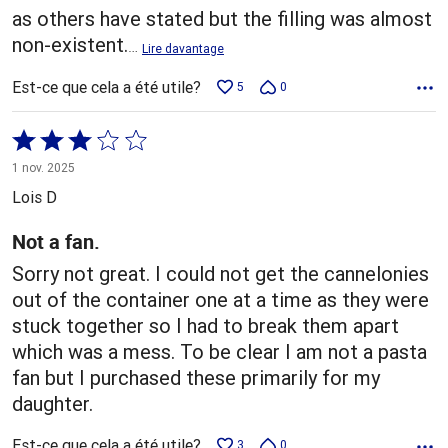
as others have stated but the filling was almost
non-existent.
…
Lire davantage
Est-ce que cela a été utile?
5
0
Coté
3 sur
1 nov. 2025
5
Lois D
Not a fan.
Sorry not great. I could not get the cannelonies
out of the container one at a time as they were
stuck together so I had to break them apart
which was a mess. To be clear I am not a pasta
fan but I purchased these primarily for my
daughter.
Est-ce que cela a été utile?
3
0