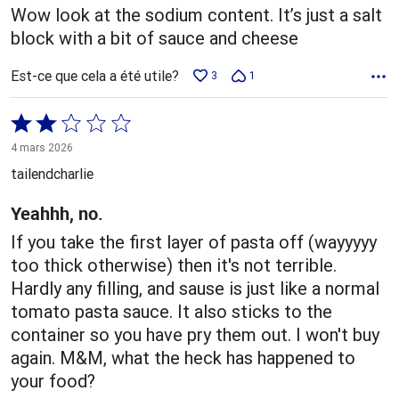
Wow look at the sodium content. It’s just a salt
block with a bit of sauce and cheese
Est-ce que cela a été utile?
3
1
Coté
2 sur
4 mars 2026
5
tailendcharlie
Yeahhh, no.
If you take the first layer of pasta off (wayyyyy
too thick otherwise) then it's not terrible.
Hardly any filling, and sause is just like a normal
tomato pasta sauce. It also sticks to the
container so you have pry them out. I won't buy
again. M&M, what the heck has happened to
your food?