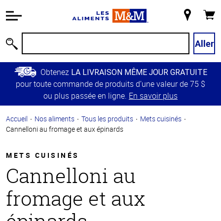
Information
relative à
Mon
Panie
l'accessibilité
magasin
Passer
Aller
Recherche
au
contenu
Obtenez
LA LIVRAISON MÊME JOUR GRATUITE
principal
pour toute commande de produits d’une valeur de 75 $
Retour à
ou plus passée en ligne.
En savoir plus
la
navigation
Accueil
Nos aliments
Tous les produits
Mets cuisinés
principale
Cannelloni au fromage et aux épinards
METS CUISINÉS
Cannelloni au
fromage et aux
épinards