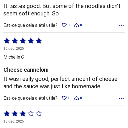
It tastes good. But some of the noodles didn’t
seem soft enough. So
Est-ce que cela a été utile?
0
0
Coté
5 sur
10 déc. 2025
5
Michelle C
Cheese canneloni
It was really good, perfect amount of cheese
and the sauce was just like homemade.
Est-ce que cela a été utile?
1
0
Coté
3 sur
10 déc. 2025
5