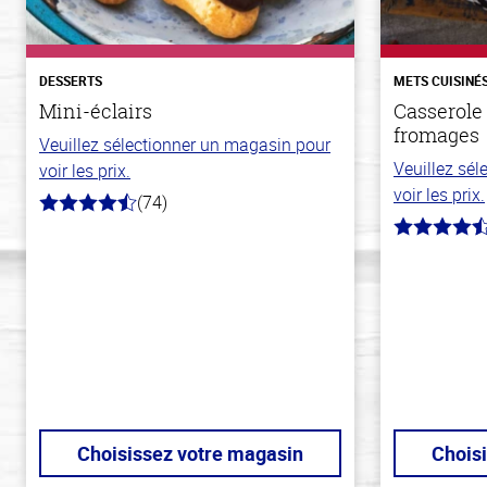
DESSERTS
METS CUISINÉ
Mini-éclairs
Casserole 
fromages
Veuillez sélectionner un magasin pour
Veuillez sé
voir les prix.
voir les prix.
(74)
4.7
hors
4.3
de
hors
5
de
stars
5
stars
Choisissez votre magasin
Chois