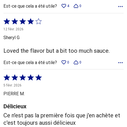
Est-ce que cela a été utile?
4
0
Coté
4 sur
12 févr. 2026
5
Sheryl G
Loved the flavor but a bit too much sauce.
Est-ce que cela a été utile?
0
0
Coté
5 sur
5 févr. 2026
5
PIERRE M.
Délicieux
Ce n'est pas la première fois que j'en achète et
c'est toujours aussi délicieux