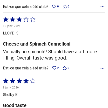
Est-ce que cela a été utile?
0
0
Coté
3 sur
10 janv. 2026
5
LLOYD K
Cheese and Spinach Cannelloni
Virtually no spinach!! Should have a bit more
filling. Overall taste was good.
Est-ce que cela a été utile?
2
0
Coté
4 sur
8 janv. 2026
5
Shelby B
Good taste