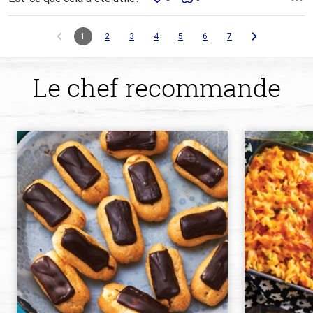
1
2
3
4
5
6
7
Le chef recommande