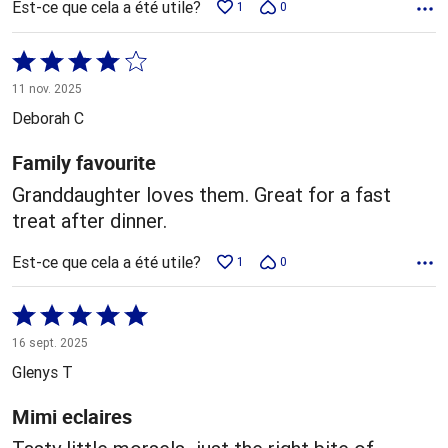
Est-ce que cela a été utile?
1
0
Coté
4 sur
11 nov. 2025
5
Deborah C
Family favourite
Granddaughter loves them. Great for a fast
treat after dinner.
Est-ce que cela a été utile?
1
0
Coté
5 sur
16 sept. 2025
5
Glenys T
Mimi eclaires