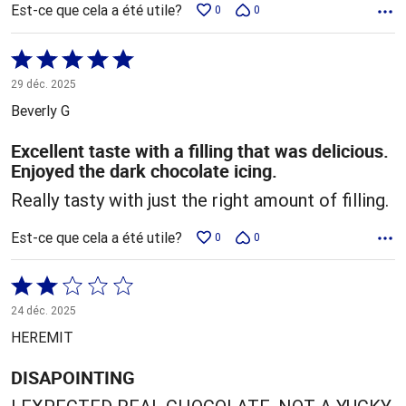
Est-ce que cela a été utile?
0
0
Coté
5 sur
29 déc. 2025
5
Beverly G
Excellent taste with a filling that was delicious.
Enjoyed the dark chocolate icing.
Really tasty with just the right amount of filling.
Est-ce que cela a été utile?
0
0
Coté
2 sur
24 déc. 2025
5
HEREMIT
DISAPOINTING