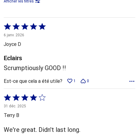
Afficher les filtres
Coté
5 sur
6 janv. 2026
5
Joyce D
Eclairs
Scrumptiously GOOD !!
Est-ce que cela a été utile?
1
0
Coté
4 sur
31 déc. 2025
5
Terry B
We're great. Didn't last long.