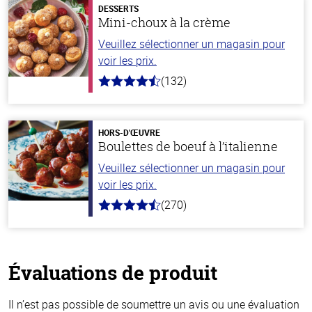
DESSERTS
Mini-choux à la crème
Veuillez sélectionner un magasin pour
voir les prix.
(132)
4.8
hors
de
5
stars
HORS-D'ŒUVRE
Boulettes de boeuf à l’italienne
Veuillez sélectionner un magasin pour
voir les prix.
(270)
4.5
hors
de
5
stars
Évaluations de produit
Il n’est pas possible de soumettre un avis ou une évaluation