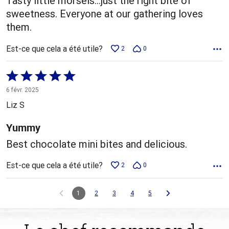
Tasty little morsels…just the right bite of
sweetness. Everyone at our gathering loves
them.
Est-ce que cela a été utile?
2
0
Coté
5 sur
6 févr. 2025
5
Liz S
Yummy
Best chocolate mini bites and delicious.
Est-ce que cela a été utile?
2
0
1
2
3
4
5