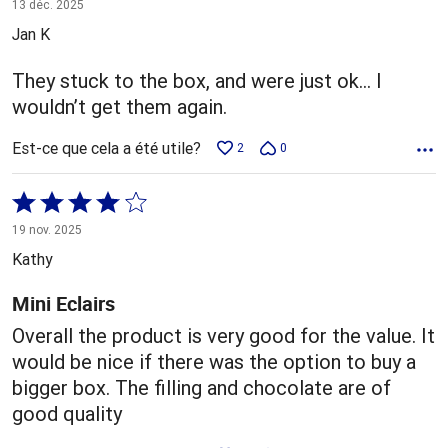
3 sur
13 déc. 2025
5
Jan K
They stuck to the box, and were just ok… I
wouldn’t get them again.
Est-ce que cela a été utile?
2
0
Coté
4 sur
19 nov. 2025
5
Kathy
Mini Eclairs
Overall the product is very good for the value. It
would be nice if there was the option to buy a
bigger box. The filling and chocolate are of
good quality