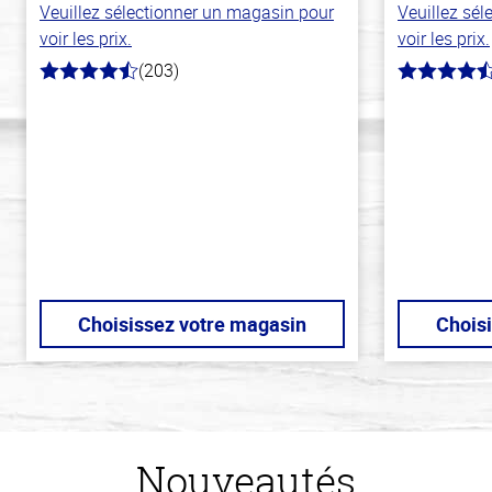
Veuillez sélectionner un magasin pour
Veuillez sé
voir les prix.
voir les prix.
(203)
4.3
4.9
hors
hors
de
de
5
5
stars
stars
Choisissez votre magasin
Chois
Nouveautés