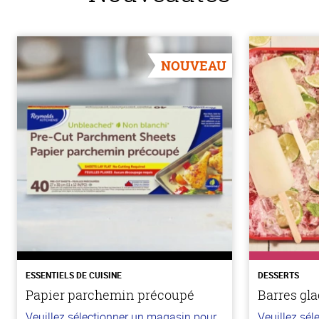
NOUVEAU
ESSENTIELS DE CUISINE
DESSERTS
Papier parchemin précoupé
Barres gla
Veuillez sélectionner un magasin pour
Veuillez sé