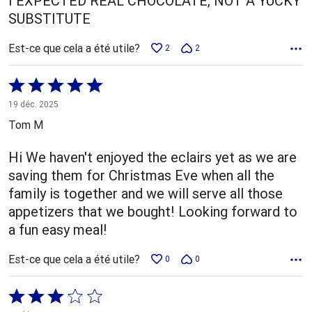
I EXPECTED REAL CHOCOLATE, NOT A YUCKY
SUBSTITUTE
Est-ce que cela a été utile?
2
2
Coté
5 sur
19 déc. 2025
5
Tom M
Hi We haven't enjoyed the eclairs yet as we are
saving them for Christmas Eve when all the
family is together and we will serve all those
appetizers that we bought! Looking forward to
a fun easy meal!
Est-ce que cela a été utile?
0
0
Coté