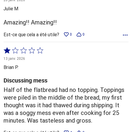
5
Julie M
Amazing!! Amazing!!
Est-ce que cela a été utile?
0
0
Coté
1 sur
13 janv. 2026
5
Brian P.
Discussing mess
Half of the flatbread had no topping. Toppings
were piled in the middle of the bread, my first
thought was it had thawed during shipping. It
was a soggy mess even after cooking for 25
minutes. Was tasteless and gross.