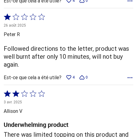
Est-ce que cela a été utile?
4
0
Coté
1 sur
26 août 2025
5
Peter R
Followed directions to the letter, product was
well burnt after only 10 minutes, will not buy
again.
Est-ce que cela a été utile?
4
0
Coté
2 sur
3 avr. 2025
5
Allison V
Underwhelming product
There was limited topping on this product and