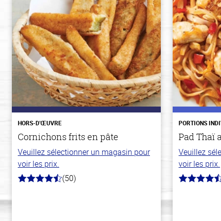
HORS-D'ŒUVRE
PORTIONS IND
Cornichons frits en pâte
Pad Thaï 
Veuillez sélectionner un magasin pour
Veuillez sé
voir les prix.
voir les prix.
(50)
4.1
4.3
hors
hors
de
de
5
5
stars
stars