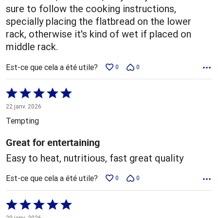
sure to follow the cooking instructions,
specially placing the flatbread on the lower
rack, otherwise it's kind of wet if placed on
middle rack.
Est-ce que cela a été utile?
0
0
Coté
5 sur
22 janv. 2026
5
Tempting
Great for entertaining
Easy to heat, nutritious, fast great quality
Est-ce que cela a été utile?
0
0
Coté
5 sur
20 janv. 2026