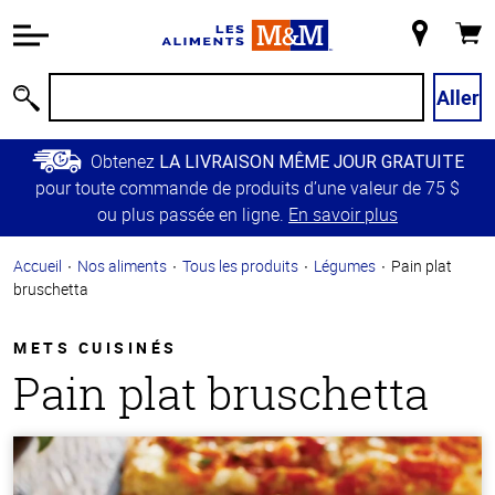
Information
relative à
Mon
Panie
l'accessibilité
magasin
Passer
Aller
Recherche
au
contenu
Obtenez
LA LIVRAISON MÊME JOUR GRATUITE
principal
pour toute commande de produits d’une valeur de 75 $
Retour à
ou plus passée en ligne.
En savoir plus
la
navigation
Accueil
Nos aliments
Tous les produits
Légumes
Pain plat
principale
bruschetta
METS CUISINÉS
Pain plat bruschetta