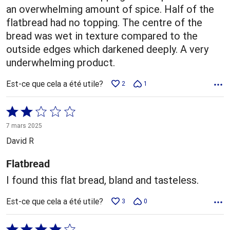
an overwhelming amount of spice. Half of the
flatbread had no topping. The centre of the
bread was wet in texture compared to the
outside edges which darkened deeply. A very
underwhelming product.
Est-ce que cela a été utile?
2
1
Coté
2 sur
7 mars 2025
5
David R
Flatbread
I found this flat bread, bland and tasteless.
Est-ce que cela a été utile?
3
0
Coté