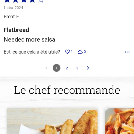
4 sur
1 déc. 2024
5
Brent E
Flatbread
Needed more salsa
Est-ce que cela a été utile?
1
0
1
2
3
Le chef recommande