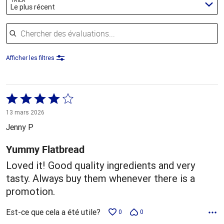
TRIER
Le plus récent
Chercher des évaluations
Afficher les filtres
Coté
4 sur
13 mars 2026
5
Jenny P
Yummy Flatbread
Loved it! Good quality ingredients and very
tasty. Always buy them whenever there is a
promotion.
Est-ce que cela a été utile?
0
0