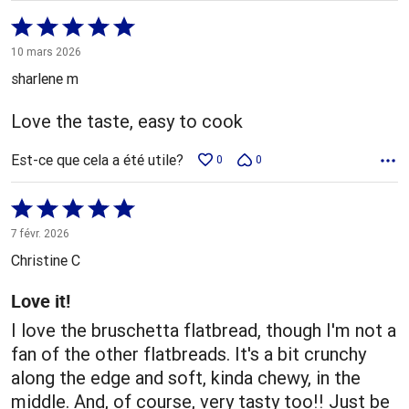
Coté
5 sur
10 mars 2026
5
sharlene m
Love the taste, easy to cook
Est-ce que cela a été utile?
0
0
Coté
5 sur
7 févr. 2026
5
Christine C
Love it!
I love the bruschetta flatbread, though I'm not a
fan of the other flatbreads. It's a bit crunchy
along the edge and soft, kinda chewy, in the
middle. And, of course, very tasty too!! Just be