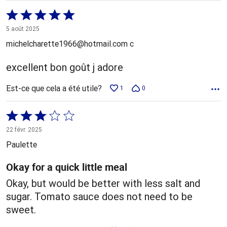
Coté
5 sur
5 août 2025
5
michelcharette1966@hotmail.com c
excellent bon goût j adore
Est-ce que cela a été utile?
1
0
Coté
3 sur
22 févr. 2025
5
Paulette
Okay for a quick little meal
Okay, but would be better with less salt and
sugar. Tomato sauce does not need to be
sweet.