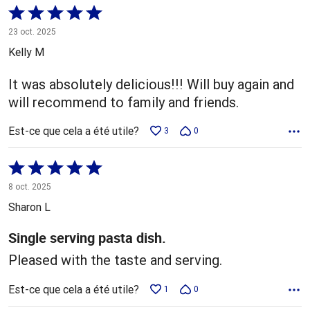
Coté
5 sur
23 oct. 2025
5
Kelly M
It was absolutely delicious!!! Will buy again and
will recommend to family and friends.
Est-ce que cela a été utile?
3
0
Coté
5 sur
8 oct. 2025
5
Sharon L
Single serving pasta dish.
Pleased with the taste and serving.
Est-ce que cela a été utile?
1
0