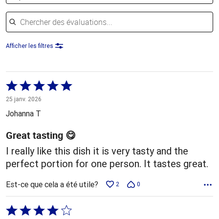
Chercher des évaluations
Afficher les filtres
Coté
5 sur
25 janv. 2026
5
Johanna T
Great tasting 😋
I really like this dish it is very tasty and the
perfect portion for one person. It tastes great.
Est-ce que cela a été utile?
2
0
Coté