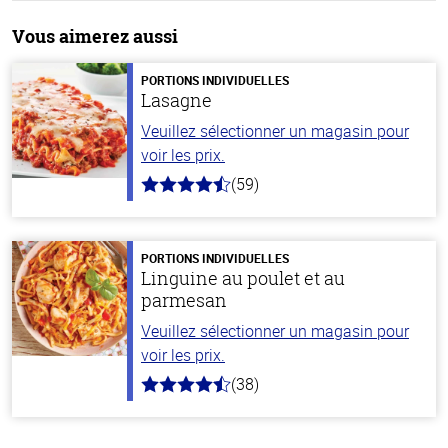
Vous aimerez aussi
PORTIONS INDIVIDUELLES
Lasagne
Veuillez sélectionner un magasin pour
voir les prix.
(59)
4.3
hors
de
5
stars
PORTIONS INDIVIDUELLES
Linguine au poulet et au
parmesan
Veuillez sélectionner un magasin pour
voir les prix.
(38)
4.1
hors
de
5