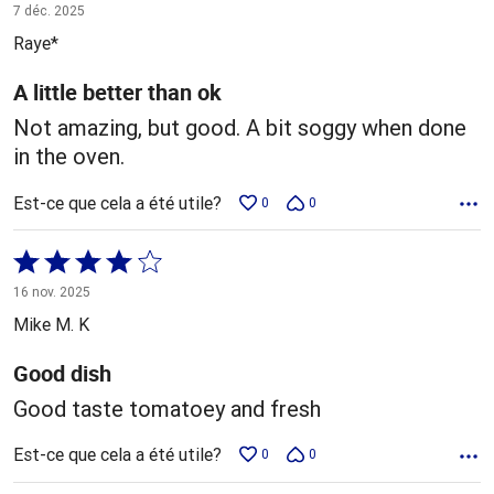
4 sur
7 déc. 2025
5
Raye*
A little better than ok
Not amazing, but good. A bit soggy when done
in the oven.
Est-ce que cela a été utile?
0
0
Coté
4 sur
16 nov. 2025
5
Mike M. K
Good dish
Good taste tomatoey and fresh
Est-ce que cela a été utile?
0
0