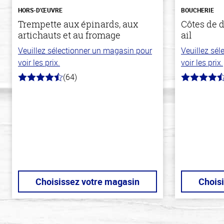
HORS-D'ŒUVRE
BOUCHERIE
Trempette aux épinards, aux
Côtes de d
artichauts et au fromage
ail
Veuillez sélectionner un magasin pour
Veuillez sé
voir les prix.
voir les prix.
(64)
4.4
4.8
hors
hors
de
de
5
5
stars
stars
Choisissez votre magasin
Chois