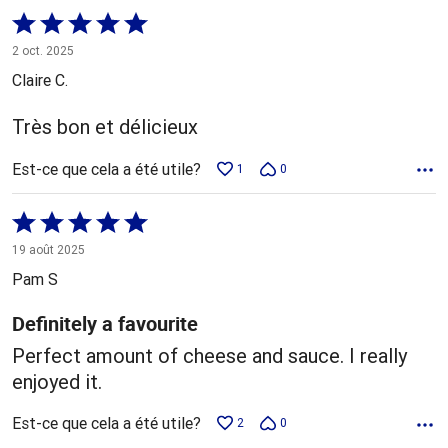
Coté
5 sur
2 oct. 2025
5
Claire C.
Très bon et délicieux
Est-ce que cela a été utile?
1
0
Coté
5 sur
19 août 2025
5
Pam S
Definitely a favourite
Perfect amount of cheese and sauce. I really
enjoyed it.
Est-ce que cela a été utile?
2
0