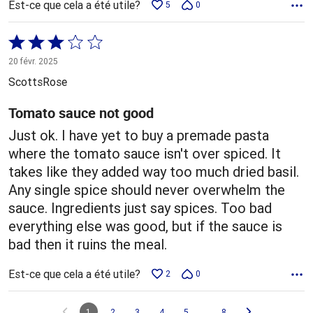
Est-ce que cela a été utile?
5
0
Coté
3 sur
20 févr. 2025
5
ScottsRose
Tomato sauce not good
Just ok. I have yet to buy a premade pasta
where the tomato sauce isn't over spiced. It
takes like they added way too much dried basil.
Any single spice should never overwhelm the
sauce. Ingredients just say spices. Too bad
everything else was good, but if the sauce is
bad then it ruins the meal.
Est-ce que cela a été utile?
2
0
…
1
2
3
4
5
8