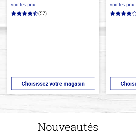
voir les prix.
voir les prix.
(57)
4.2
4.0
hors
hors
de
de
5
5
stars
stars
Choisissez votre magasin
Chois
Nouveautés