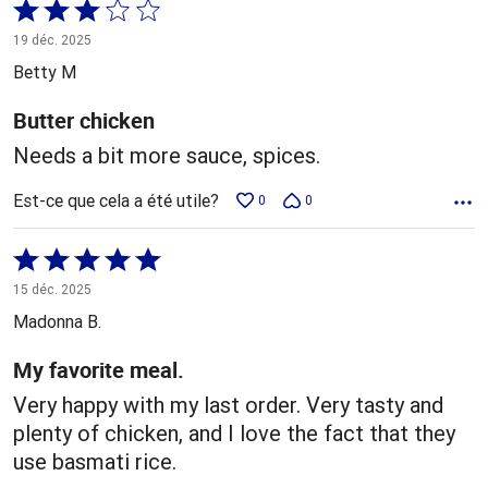
Coté
3 sur
19 déc. 2025
5
Betty M
Butter chicken
Needs a bit more sauce, spices.
Est-ce que cela a été utile?
0
0
Coté
5 sur
15 déc. 2025
5
Madonna B.
My favorite meal.
Very happy with my last order. Very tasty and
plenty of chicken, and I love the fact that they
use basmati rice.