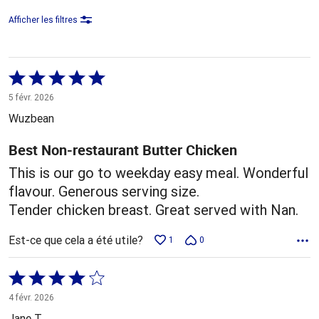
Afficher les filtres
Coté
5 sur
5 févr. 2026
5
Wuzbean
Best Non-restaurant Butter Chicken
This is our go to weekday easy meal. Wonderful
flavour. Generous serving size.
Tender chicken breast. Great served with Nan.
Est-ce que cela a été utile?
1
0
Coté
4 sur
4 févr. 2026
5
Jane T