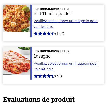
PORTIONS INDIVIDUELLES
Pad Thaï au poulet
Veuillez sélectionner un magasin pour
voir les prix.
(102)
4.3
hors
de
5
stars
PORTIONS INDIVIDUELLES
Lasagne
Veuillez sélectionner un magasin pour
voir les prix.
(59)
4.3
hors
de
5
stars
Évaluations de produit