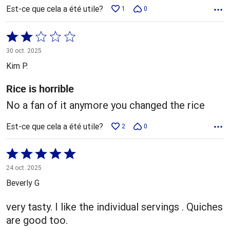
Est-ce que cela a été utile?
1
0
Coté
2 sur
30 oct. 2025
5
Kim P.
Rice is horrible
No a fan of it anymore you changed the rice
Est-ce que cela a été utile?
2
0
Coté
5 sur
24 oct. 2025
5
Beverly G
very tasty. I like the individual servings . Quiches
are good too.