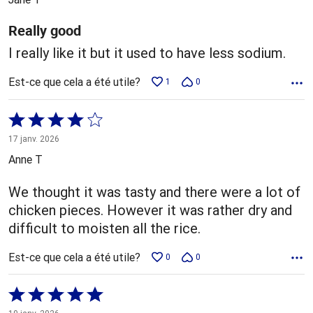
Really good
I really like it but it used to have less sodium.
Est-ce que cela a été utile?
1
0
Coté
4 sur
17 janv. 2026
5
Anne T
We thought it was tasty and there were a lot of
chicken pieces. However it was rather dry and
difficult to moisten all the rice.
Est-ce que cela a été utile?
0
0
Coté
5 sur