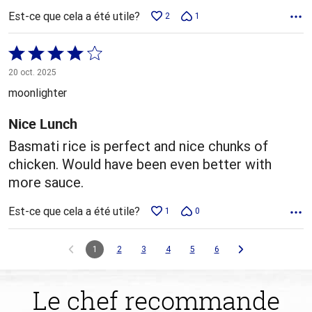
Est-ce que cela a été utile?
2
1
Coté
4 sur
20 oct. 2025
5
moonlighter
Nice Lunch
Basmati rice is perfect and nice chunks of
chicken. Would have been even better with
more sauce.
Est-ce que cela a été utile?
1
0
1
2
3
4
5
6
Le chef recommande