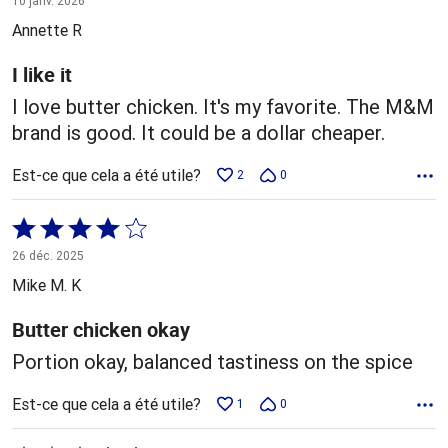
10 janv. 2026
5
Annette R
I like it
I love butter chicken. It's my favorite. The M&M
brand is good. It could be a dollar cheaper.
Est-ce que cela a été utile?
2
0
Coté
4 sur
26 déc. 2025
5
Mike M. K
Butter chicken okay
Portion okay, balanced tastiness on the spice
Est-ce que cela a été utile?
1
0