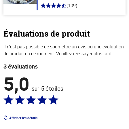
(109)
4.3
hors
de
5
stars
Évaluations de produit
Il n’est pas possible de soumettre un avis ou une évaluation
de produit en ce moment. Veuillez réessayer plus tard.
3 évaluations
5,0
sur 5 étoiles
Afficher les détails