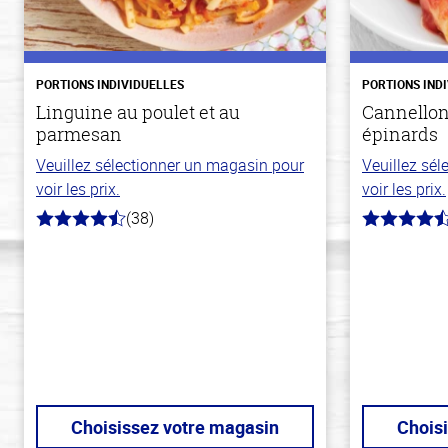
PORTIONS INDIVIDUELLES
PORTIONS IND
Linguine au poulet et au
Cannellon
parmesan
épinards
Veuillez sélectionner un magasin pour
Veuillez sé
voir les prix.
voir les prix.
(38)
4.1
4.2
hors
hors
de
de
5
5
stars
stars
Choisissez votre magasin
Chois