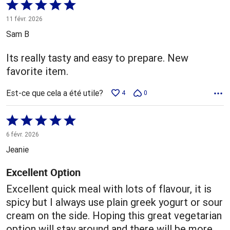
Coté
5 sur
11 févr. 2026
5
Sam B
Its really tasty and easy to prepare. New
favorite item.
Est-ce que cela a été utile?
4
0
Coté
5 sur
6 févr. 2026
5
Jeanie
Excellent Option
Excellent quick meal with lots of flavour, it is
spicy but I always use plain greek yogurt or sour
cream on the side. Hoping this great vegetarian
option will stay around and there will be more