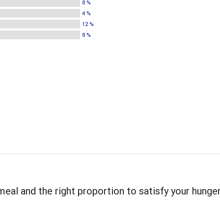
8 %
4 %
12 %
8 %
meal and the right proportion to satisfy your hunger