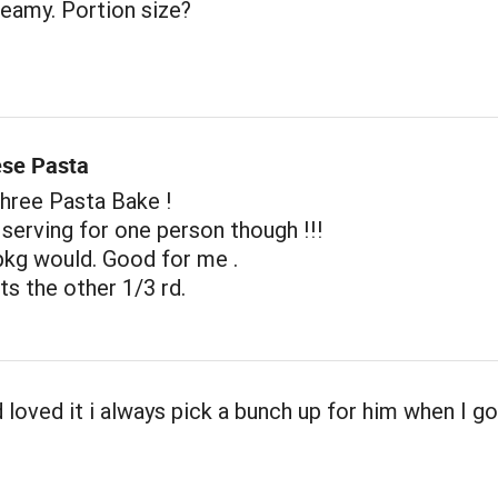
eamy. Portion size?
se Pasta
Three Pasta Bake !
e serving for one person though !!!
pkg would. Good for me .
s the other 1/3 rd.
loved it i always pick a bunch up for him when I g