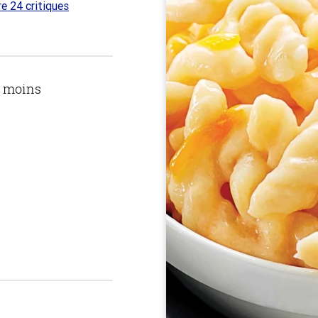
re 24 critiques
 sur
u moins