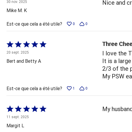
4 sur
Nice and cr
30 nov. 2025
5
Mike M. K
Est-ce que cela a été utile?
0
0
Three Chee
Coté
5 sur
I love the 
20 sept. 2025
5
It is a larg
Bert and Betty A
2/3 of the 
My PSW eat
Est-ce que cela a été utile?
1
0
Coté
My husband 
5 sur
11 sept. 2025
5
Margit L