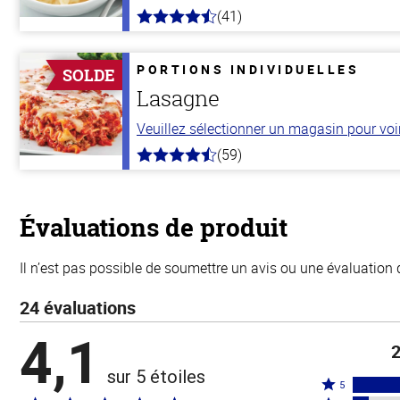
(41)
4.4
hors
de
5
PORTIONS INDIVIDUELLES
SOLDE
stars
Lasagne
Veuillez sélectionner un magasin pour voir 
(59)
4.3
hors
de
5
stars
Évaluations de produit
Il n’est pas possible de soumettre un avis ou une évaluation 
24 évaluations
4,1
2
sur 5 étoiles
Coté
5