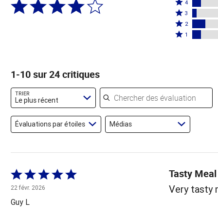
Coté
5
4
4
Coté
étoiles
3
étoiles
3
Coté
par
2
par
étoiles
2
Coté
67 %
1
8 %
par
étoiles
1 étoile
des
des
4 %
par
par
évaluateurs
évaluateurs
des
12 %
8 % des
1-10 sur 24 critiques
évaluateurs
des
évaluateurs
évaluateurs
Chercher des évaluations
TRIER
Le plus récent
Évaluations par étoiles
Médias
Tasty Meal
Coté
5 sur
Very tasty 
22 févr. 2026
5
Guy L