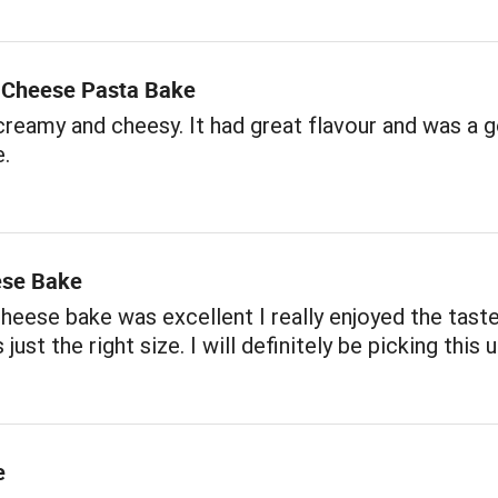
3 Cheese Pasta Bake
creamy and cheesy. It had great flavour and was a 
e.
ese Bake
heese bake was excellent I really enjoyed the tast
just the right size. I will definitely be picking this 
e