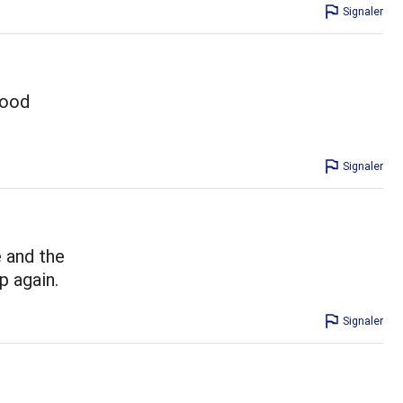
Signaler
good
Signaler
e and the
up again.
Signaler