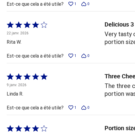
Est-ce que cela a été utile?
1
0
Delicious 
Coté
4 sur
Very tasty 
22 janv. 2026
5
portion siz
Rita W.
Est-ce que cela a été utile?
1
0
Three Che
Coté
5 sur
The three c
9 janv. 2026
5
portion was 
Linda R.
Est-ce que cela a été utile?
1
0
Portion siz
Coté