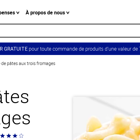
penses
À propos de nous
pour toute commande de produits d’une valeur de 7
R GRATUITE
 de pâtes aux trois fromages
âtes
ages
té