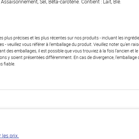
ssaisonnement, Sel, Bêta-carotène. Contient : Lait, Blé.
es plus précises et les plus récentes sur nos produits - incluant les ingrédi
ènes - veuillez vous référer à l’emballage du produit. Veuillez noter qu’en 
 des emballages, il est possible que vous trouviez à la fois l’ancien et l
ions y soient présentées différemment. En cas de divergence, l’emballage
s fiable.
les prix.