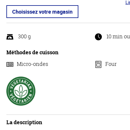
Li
4.1
5
Choisissez votre magasin
300 g
10 min o
Méthodes de cuisson
Micro-ondes
Four
La description