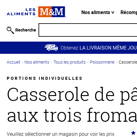
Information
relative à
Nos aliments
Récom
l'accessibilité
Passer
Recherche
au
contenu
Obtenez
principal
LA LIVRAISON MÊME JOU
Retour à
Accueil
Nos aliments
Tous les produits
Poissonnerie
Casserole
la
navigation
principale
PORTIONS INDIVIDUELLES
Casserole de p
aux trois from
Co
Veuillez sélectionner un magasin pour voir les prix.