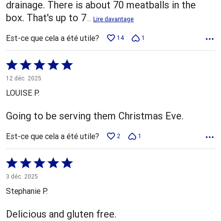
drainage. There is about 70 meatballs in the
box. That's up to 7
…
Lire davantage
Est-ce que cela a été utile?
14
1
Coté
5 sur
12 déc. 2025
5
LOUISE P.
Going to be serving them Christmas Eve.
Est-ce que cela a été utile?
2
1
Coté
5 sur
3 déc. 2025
5
Stephanie P.
Delicious and gluten free.