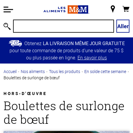
Information
relative à
Mon
Panie
l'accessibilité
magasin
Passer
Aller
Recherche
au
contenu
Obtenez
LA LIVRAISON MÊME JOUR GRATUITE
principal
pour toute commande de produits d’une valeur de 75 $
Retour à
ou plus passée en ligne.
En savoir plus
la
navigation
Accueil
Nos aliments
Tous les produits
En solde cette semaine
principale
Boulettes de surlonge de bœuf
HORS-D'ŒUVRE
Boulettes de surlonge
de bœuf