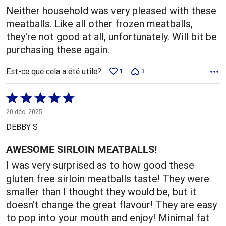
Neither household was very pleased with these
meatballs. Like all other frozen meatballs,
they're not good at all, unfortunately. Will bit be
purchasing these again.
Est-ce que cela a été utile?
1
3
Coté
5 sur
20 déc. 2025
5
DEBBY S
AWESOME SIRLOIN MEATBALLS!
I was very surprised as to how good these
gluten free sirloin meatballs taste! They were
smaller than I thought they would be, but it
doesn't change the great flavour! They are easy
to pop into your mouth and enjoy! Minimal fat