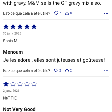
with gravy. M&M sells the GF gravy mix also.
Est-ce que cela a été utile?
7
0
Coté
5 sur
30 janv. 2026
5
Sonia M
Menoum
Je les adore , elles sont juteuses et goûteuse!
Est-ce que cela a été utile?
2
2
Coté
1 sur
2 janv. 2026
5
NeTTiE
Not Very Good