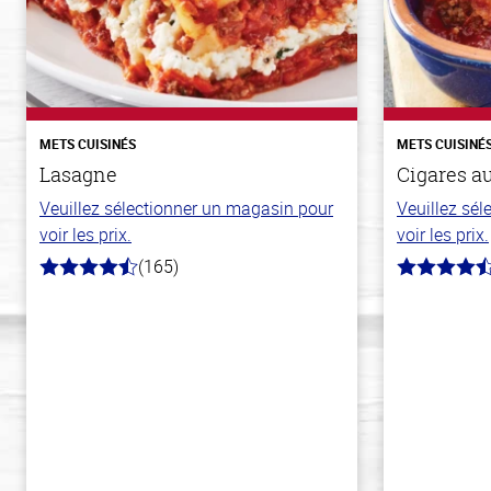
METS CUISINÉS
METS CUISINÉ
Lasagne
Cigares a
Veuillez sélectionner un magasin pour
Veuillez sé
voir les prix.
voir les prix.
(165)
4.1
4.6
hors
hors
de
de
5
5
stars
stars