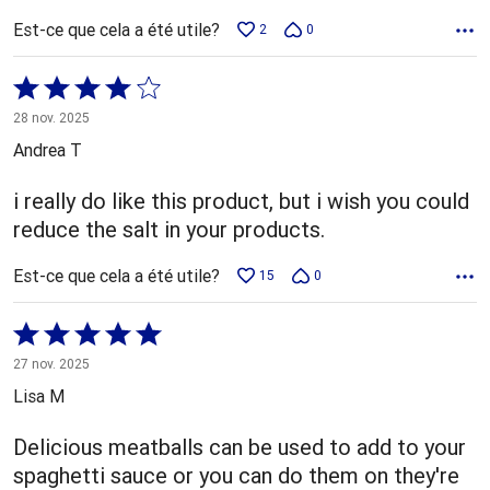
Est-ce que cela a été utile?
2
0
Coté
4 sur
28 nov. 2025
5
Andrea T
i really do like this product, but i wish you could
reduce the salt in your products.
Est-ce que cela a été utile?
15
0
Coté
5 sur
27 nov. 2025
5
Lisa M
Delicious meatballs can be used to add to your
spaghetti sauce or you can do them on they're