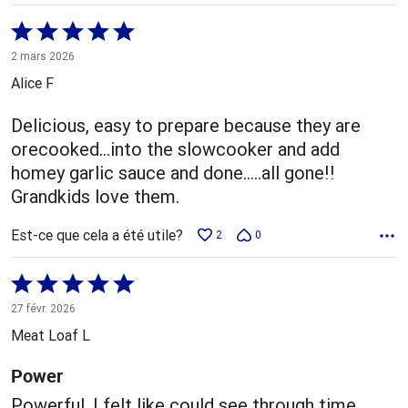
Coté
5 sur
2 mars 2026
5
Alice F
Delicious, easy to prepare because they are
orecooked...into the slowcooker and add
homey garlic sauce and done.....all gone!!
Grandkids love them.
Est-ce que cela a été utile?
2
0
Coté
5 sur
27 févr. 2026
5
Meat Loaf L
Power
Powerful. I felt like could see through time.