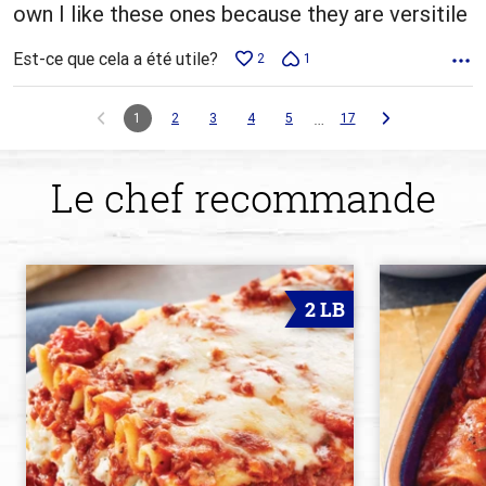
own I like these ones because they are versitile
Est-ce que cela a été utile?
2
1
…
1
2
3
4
5
17
Le chef recommande
2 LB