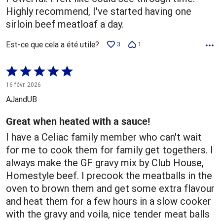
Highly recommend, I've started having one
sirloin beef meatloaf a day.
Est-ce que cela a été utile?
3
1
Coté
5 sur
16 févr. 2026
5
AJandUB
Great when heated with a sauce!
I have a Celiac family member who can't wait
for me to cook them for family get togethers. I
always make the GF gravy mix by Club House,
Homestyle beef. I precook the meatballs in the
oven to brown them and get some extra flavour
and heat them for a few hours in a slow cooker
with the gravy and voila, nice tender meat balls