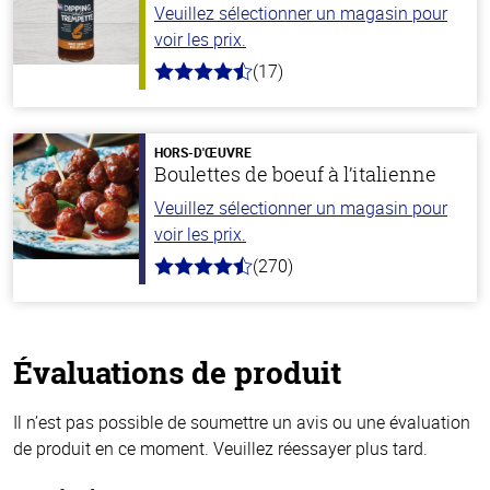
Veuillez sélectionner un magasin pour
voir les prix.
(17)
4.8
hors
de
5
stars
HORS-D'ŒUVRE
Boulettes de boeuf à l’italienne
Veuillez sélectionner un magasin pour
voir les prix.
(270)
4.5
hors
de
5
stars
Évaluations de produit
Il n’est pas possible de soumettre un avis ou une évaluation
de produit en ce moment. Veuillez réessayer plus tard.