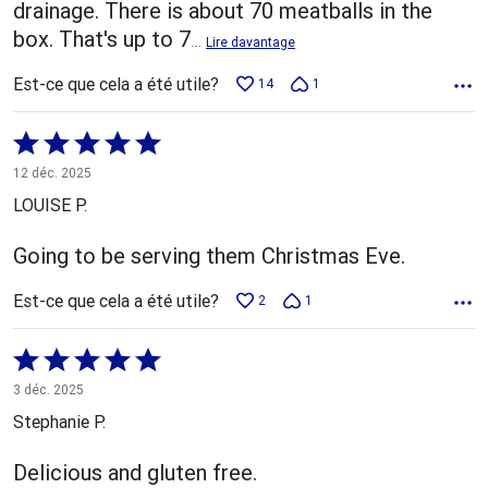
drainage. There is about 70 meatballs in the
box. That's up to 7
…
Lire davantage
Est-ce que cela a été utile?
14
1
Coté
5 sur
12 déc. 2025
5
LOUISE P.
Going to be serving them Christmas Eve.
Est-ce que cela a été utile?
2
1
Coté
5 sur
3 déc. 2025
5
Stephanie P.
Delicious and gluten free.