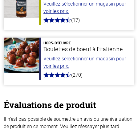
Veuillez sélectionner un magasin pour
voir les prix.
(17)
4.8
hors
de
5
stars
HORS-D'ŒUVRE
Boulettes de boeuf à l’italienne
Veuillez sélectionner un magasin pour
voir les prix.
(270)
4.5
hors
de
5
stars
Évaluations de produit
Il n’est pas possible de soumettre un avis ou une évaluation
de produit en ce moment. Veuillez réessayer plus tard.