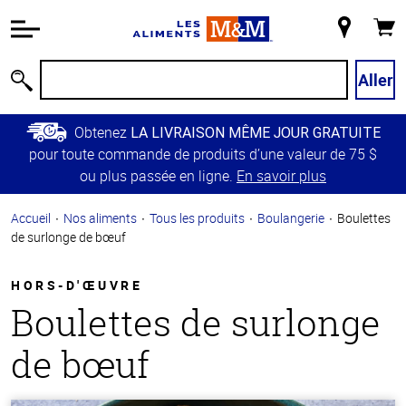
Information
relative à
Mon
Panie
l'accessibilité
magasin
Passer
Aller
Recherche
au
contenu
Obtenez
LA LIVRAISON MÊME JOUR GRATUITE
principal
pour toute commande de produits d’une valeur de 75 $
Retour à
ou plus passée en ligne.
En savoir plus
la
navigation
Accueil
Nos aliments
Tous les produits
Boulangerie
Boulettes
principale
de surlonge de bœuf
HORS-D'ŒUVRE
Boulettes de surlonge
de bœuf