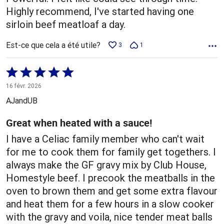
Highly recommend, I've started having one
sirloin beef meatloaf a day.
Est-ce que cela a été utile?
3
1
Coté
5 sur
16 févr. 2026
5
AJandUB
Great when heated with a sauce!
I have a Celiac family member who can't wait
for me to cook them for family get togethers. I
always make the GF gravy mix by Club House,
Homestyle beef. I precook the meatballs in the
oven to brown them and get some extra flavour
and heat them for a few hours in a slow cooker
with the gravy and voila, nice tender meat balls