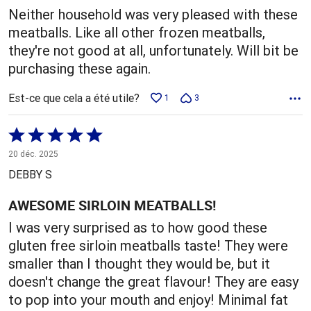
Neither household was very pleased with these
meatballs. Like all other frozen meatballs,
they're not good at all, unfortunately. Will bit be
purchasing these again.
Est-ce que cela a été utile?
1
3
Coté
5 sur
20 déc. 2025
5
DEBBY S
AWESOME SIRLOIN MEATBALLS!
I was very surprised as to how good these
gluten free sirloin meatballs taste! They were
smaller than I thought they would be, but it
doesn't change the great flavour! They are easy
to pop into your mouth and enjoy! Minimal fat