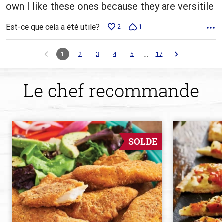
own I like these ones because they are versitile
Est-ce que cela a été utile?
2
1
…
1
2
3
4
5
17
Le chef recommande
SOLDE