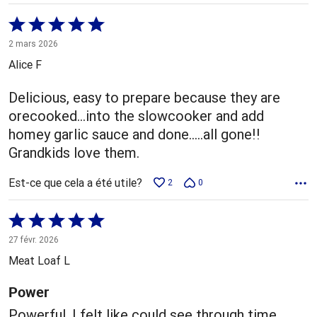
Coté
5 sur
2 mars 2026
5
Alice F
Delicious, easy to prepare because they are
orecooked...into the slowcooker and add
homey garlic sauce and done.....all gone!!
Grandkids love them.
Est-ce que cela a été utile?
2
0
Coté
5 sur
27 févr. 2026
5
Meat Loaf L
Power
Powerful. I felt like could see through time.