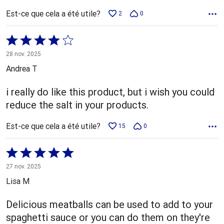
Est-ce que cela a été utile?
2
0
Coté
4 sur
28 nov. 2025
5
Andrea T
i really do like this product, but i wish you could
reduce the salt in your products.
Est-ce que cela a été utile?
15
0
Coté
5 sur
27 nov. 2025
5
Lisa M
Delicious meatballs can be used to add to your
spaghetti sauce or you can do them on they're