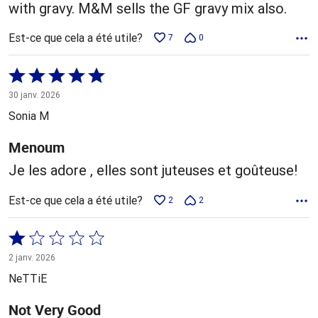
with gravy. M&M sells the GF gravy mix also.
Est-ce que cela a été utile?
7
0
Coté
5 sur
30 janv. 2026
5
Sonia M
Menoum
Je les adore , elles sont juteuses et goûteuse!
Est-ce que cela a été utile?
2
2
Coté
1 sur
2 janv. 2026
5
NeTTiE
Not Very Good