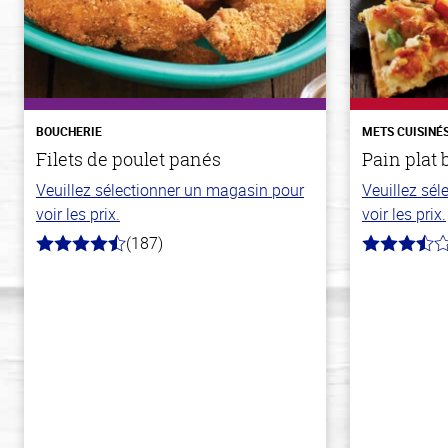
BOUCHERIE
METS CUISINÉ
Filets de poulet panés
Pain plat 
Veuillez sélectionner un magasin pour
Veuillez sé
voir les prix.
voir les prix.
(187)
4.5
3.8
hors
hors
de
de
5
5
stars
stars