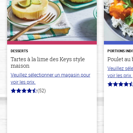
DESSERTS
PORTIONS IND
Tartes à la lime des Keys style
Poulet au 
maison
Veuillez sé
Veuillez sélectionner un magasin pour
voir les prix.
voir les prix.
4.3
(52)
hors
4.2
de
hors
5
de
stars
5
stars