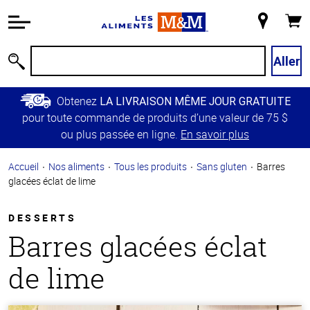
Information
relative à
Mon
Panie
l'accessibilité
magasin
Passer
Aller
Recherche
au
contenu
Obtenez
LA LIVRAISON MÊME JOUR GRATUITE
principal
pour toute commande de produits d’une valeur de 75 $
Retour à
ou plus passée en ligne.
En savoir plus
la
navigation
Accueil
Nos aliments
Tous les produits
Sans gluten
Barres
principale
glacées éclat de lime
DESSERTS
Barres glacées éclat
de lime