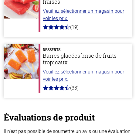
fraises
Veuillez sélectionner un magasin pour
voir les prix.
(19)
4.8
hors
de
5
stars
DESSERTS
Barres glacées brise de fruits
tropicaux
Veuillez sélectionner un magasin pour
voir les prix.
(33)
4.8
hors
de
5
stars
Évaluations de produit
Il n’est pas possible de soumettre un avis ou une évaluation