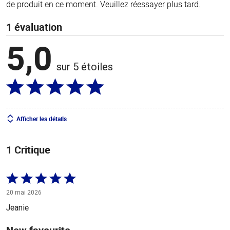
de produit en ce moment. Veuillez réessayer plus tard.
1 évaluation
5,0
sur 5 étoiles
Afficher les détails
1 Critique
Coté
5 sur
20 mai 2026
5
Jeanie