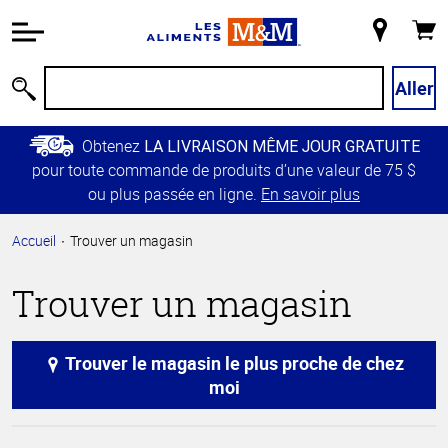
Information
relative à
Mon
Panie
l'accessibilité
magasin
Passer
Aller
Recherche
au
contenu
Obtenez
LA LIVRAISON MÊME JOUR GRATUITE
principal
pour toute commande de produits d’une valeur de 75 $
Retour à
ou plus passée en ligne.
En savoir plus
la
navigation
Accueil
Trouver un magasin
principale
Trouver un magasin
Trouver le magasin le plus proche de chez
moi