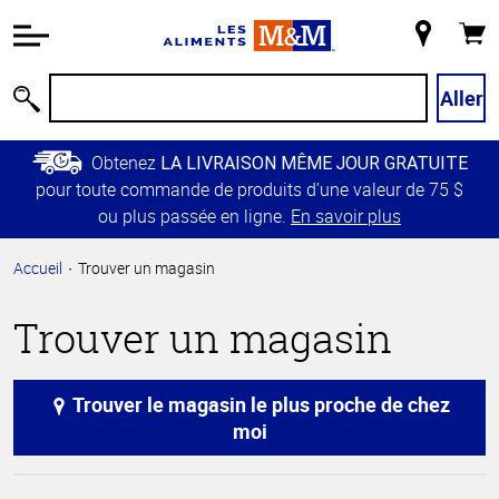
Information
relative à
Mon
Panie
l'accessibilité
magasin
Passer
Aller
Recherche
au
contenu
Obtenez
LA LIVRAISON MÊME JOUR GRATUITE
principal
pour toute commande de produits d’une valeur de 75 $
Retour à
ou plus passée en ligne.
En savoir plus
la
navigation
Accueil
Trouver un magasin
principale
Trouver un magasin
Trouver le magasin le plus proche de chez
moi