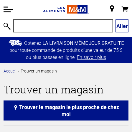
Information
relative à
Mon
Panie
l'accessibilité
magasin
Passer
Aller
Recherche
au
contenu
Obtenez
LA LIVRAISON MÊME JOUR GRATUITE
principal
pour toute commande de produits d’une valeur de 75 $
Retour à
ou plus passée en ligne.
En savoir plus
la
navigation
Accueil
Trouver un magasin
principale
Trouver un magasin
Trouver le magasin le plus proche de chez
moi