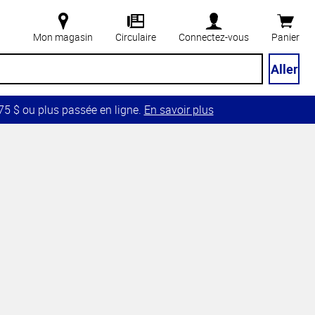
Mon magasin
Circulaire
Connectez-vous
Panier
Aller
5 $ ou plus passée en ligne.
En savoir plus