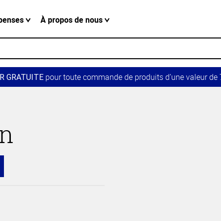
penses
À propos de nous
pour toute commande de produits d’une valeur de 7
R GRATUITE
in