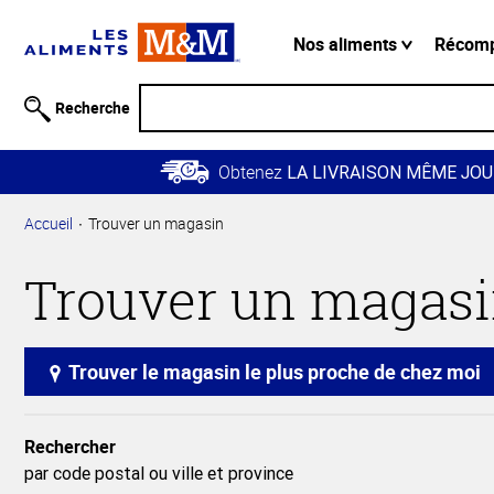
Information
relative à
Nos aliments
Récom
l'accessibilité
Passer
Recherche
au
contenu
Obtenez
principal
LA LIVRAISON MÊME JOU
Retour à
Accueil
Trouver un magasin
la
navigation
Trouver un magas
principale
Trouver le magasin le plus proche de chez moi
Rechercher
par code postal ou ville et province