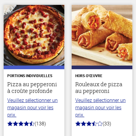
PORTIONS INDIVIDUELLES
HORS-D'ŒUVRE
Pizza au pepperoni
Rouleaux de pizza
à croûte profonde
au pepperoni
Veuillez sélectionner un
Veuillez sélectionner un
magasin pour voir les
magasin pour voir les
prix.
prix.
(138)
(33)
4.2
3.4
hors
hors
de
de