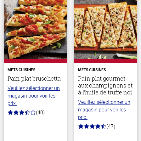
METS CUISINÉS
METS CUISINÉS
Pain plat bruschetta
Pain plat gourmet
aux champignons et
Veuillez sélectionner un
à l’huile de truffe noi
magasin pour voir les
Veuillez sélectionner un
prix.
magasin pour voir les
(40)
3.8
prix.
hors
de
(47)
4.4
5
hors
stars
de