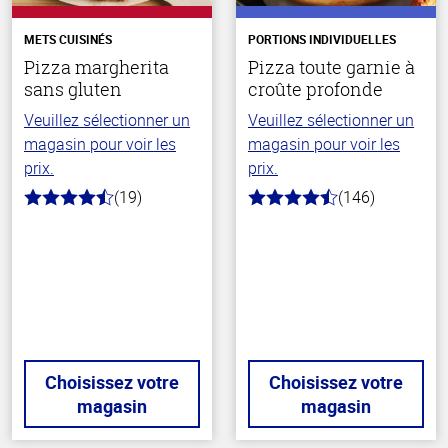
METS CUISINÉS
PORTIONS INDIVIDUELLES
Pizza margherita
Pizza toute garnie à
sans gluten
croûte profonde
Veuillez sélectionner un
Veuillez sélectionner un
magasin pour voir les
magasin pour voir les
prix.
prix.
(19)
(146)
4.3
4.3
hors
hors
de
de
5
5
stars
stars
Choisissez votre
Choisissez votre
magasin
magasin