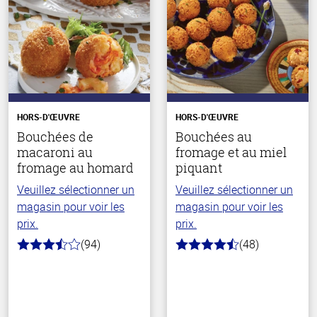
HORS-D'ŒUVRE
HORS-D'ŒUVRE
Bouchées de
Bouchées au
macaroni au
fromage et au miel
fromage au homard
piquant
Veuillez sélectionner un
Veuillez sélectionner un
magasin pour voir les
magasin pour voir les
prix.
prix.
(94)
(48)
3.8
4.4
hors
hors
de
de
5
5
stars
stars