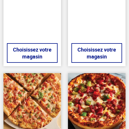
hors
hors
de
de
5
5
stars
stars
Choisissez votre
Choisissez votre
magasin
magasin