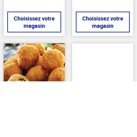
Choisissez votre
Choisissez votre
magasin
magasin
Retour au haut de la page
HORS-D'ŒUVRE
PORTIONS INDIVIDUELLES
Bouchées de
Poulet carbonara
macaroni au
Veuillez sélectionner un
fromage et