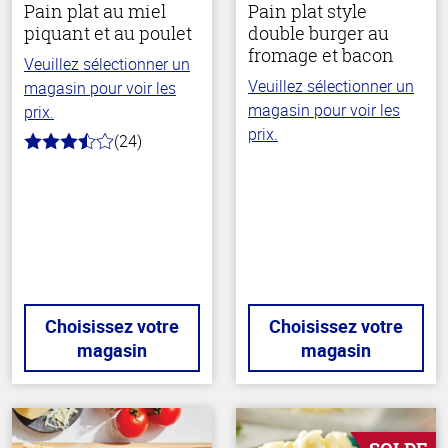
Pain plat au miel
Pain plat style
piquant et au poulet
double burger au
fromage et bacon
Veuillez sélectionner un
Veuillez sélectionner un
magasin pour voir les
magasin pour voir les
prix.
prix.
(24)
3.5
hors
de
5
stars
Choisissez votre
Choisissez votre
magasin
magasin