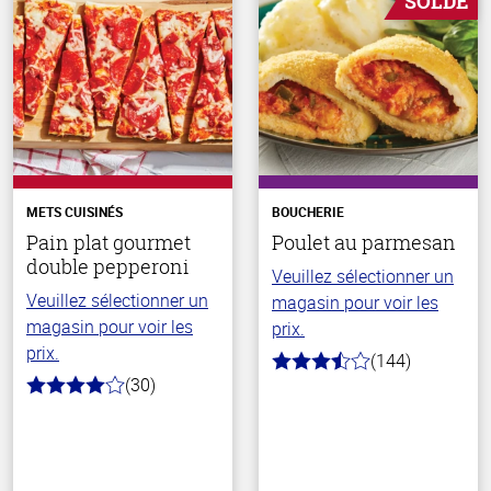
SOLDE
METS CUISINÉS
BOUCHERIE
Pain plat gourmet
Poulet au parmesan
double pepperoni
Veuillez sélectionner un
Veuillez sélectionner un
magasin pour voir les
magasin pour voir les
prix.
prix.
(144)
3.6
(30)
hors
4.0
de
hors
5
de
stars
5
stars