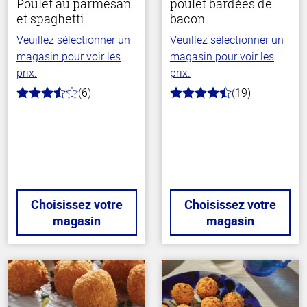
Poulet au parmesan
poulet bardées de
et spaghetti
bacon
Veuillez sélectionner un
Veuillez sélectionner un
magasin pour voir les
magasin pour voir les
prix.
prix.
(6)
(19)
3.8
4.3
hors
hors
de
de
5
5
stars
stars
Choisissez votre
Choisissez votre
magasin
magasin