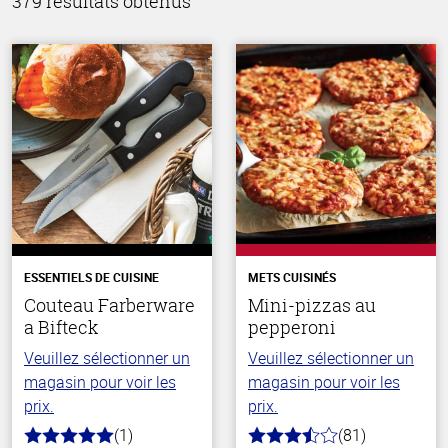
379 résultats obtenus
ESSENTIELS DE CUISINE
METS CUISINÉS
Couteau Farberware
Mini-pizzas au
a Bifteck
pepperoni
Veuillez sélectionner un
Veuillez sélectionner un
magasin pour voir les
magasin pour voir les
prix.
prix.
(1)
(81)
5.0
3.9